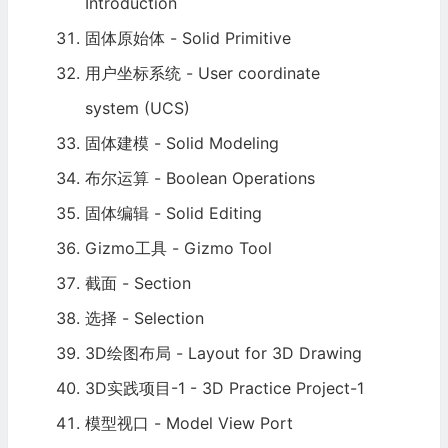
Introduction
固体原始体 - Solid Primitive
用户坐标系统 - User coordinate
system (UCS)
固体建模 - Solid Modeling
布尔运算 - Boolean Operations
固体编辑 - Solid Editing
Gizmo工具 - Gizmo Tool
截面 - Section
选择 - Selection
3D绘图布局 - Layout for 3D Drawing
3D实践项目-1 - 3D Practice Project-1
模型视口 - Model View Port