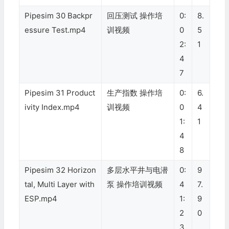
Pipesim 30 Backpr
回压测试 操作培
0:
8.
essure Test.mp4
训视频
0
5
2:
1
4
7
Pipesim 31 Product
生产指数 操作培
0:
6.
ivity Index.mp4
训视频
0
4
1:
1
4
8
Pipesim 32 Horizon
多层水平井与电潜
0:
9
tal, Multi Layer with
泵 操作培训视频
4
7.
ESP.mp4
1:
9
2
0
3