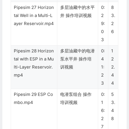
Pipesim 27 Horizon
多层油藏中的水平
0:
8
tal Well in a Multi-L
井 操作培训视频
2
3.
ayer Reservoir.mp4
9:
2
0
6
3
Pipesim 28 Horizon
多层油藏中的电潜
0:
1
tal with ESP in a Mu
泵水平井 操作培
4
2
lti-Layer Reservoir.
训视频
1:
2.
mp4
2
4
3
4
Pipesim 29 ESP Co
电潜泵组合 操作
0:
5
mbo.mp4
培训视频
1
3.
6:
4
2
8
7