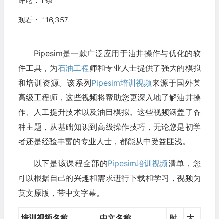
评论：
1 条
观看： 116,357
Pipesim是一款广泛应用于油井操作与优化的软
件工具，为
石油工程
师和专业人士提供了强大的模拟
和培训资源。该系列
Pipesim培训视频
来源于国外某
高级工程师，这些视频将帮助您更深入地了解油井操
作、人工提升技术以及油田模拟。这些视频涵盖了各
种主题，从基础知识到高级操作技巧，无论您是初学
者还是经验丰富的专业人士，都能从中受益匪浅。
以下是该课程全部的
Pipesim培训视频
清单，您
可以根据自己的兴趣和需求进行下载和学习，视频为
英文原版，带中文字幕。
培训视频名称
中文名称
时
大