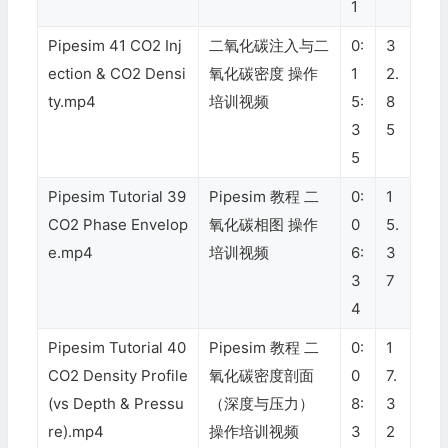
1
Pipesim 41 CO2 Inj
二氧化碳注入与二
0:
3
ection & CO2 Densi
氧化碳密度 操作
1
2.
ty.mp4
培训视频
5:
8
3
5
5
Pipesim Tutorial 39
Pipesim 教程 二
0:
1
CO2 Phase Envelop
氧化碳相图 操作
0
5.
e.mp4
培训视频
6:
3
3
7
4
Pipesim Tutorial 40
Pipesim 教程 二
0:
1
CO2 Density Profile
氧化碳密度剖面
0
7.
(vs Depth & Pressu
（深度与压力）
8:
3
re).mp4
操作培训视频
3
2