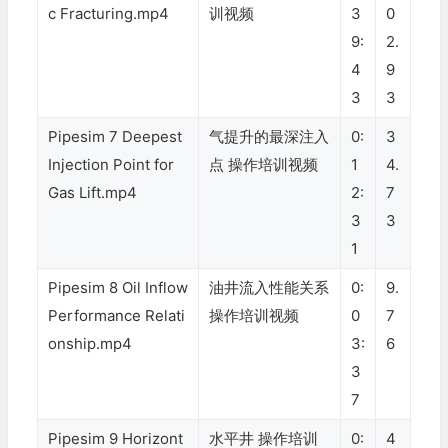
c Fracturing.mp4
训视频
3
0
9:
2.
4
9
3
3
Pipesim 7 Deepest
气提升的最深注入
0:
3
Injection Point for
点 操作培训视频
1
4.
Gas Lift.mp4
2:
7
3
3
1
Pipesim 8 Oil Inflow
油井流入性能关系
0:
9.
Performance Relati
操作培训视频
0
7
onship.mp4
3:
6
3
7
Pipesim 9 Horizont
水平井 操作培训
0:
4