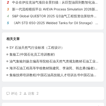
2
中企在伊拉克油气项目全景扫描：从巨型油田到数智化油田的系统性布局
3
新一代流程模拟平台 AVEVA Process Simulation 2026新版本发布
4
S&P Global QUE$TOR 2025 Q3油气工程投资估算软件新版本发布
5
《API STD 650-2025 Welded Tanks for Oil Storage》 《钢制焊接储油罐》（中英文对照版）
相关文章
SY 石油天然气行业标准（工程设计）
集输工(中国石化员工培训教材)
油气集输刘扬主编高等院校石油天然气类规划教材石油工业出版社现货正版油气分离油水分离原油稳定油田污水9787518304462
海洋石油工程高等学校教材陈建民、李淑民、韩志勇(编者)现货9787518306015
集输技师培训教程/中国石油高技能人才培训丛书中国石油天然气集团公司人事部(作者)
2
2
评论
访客