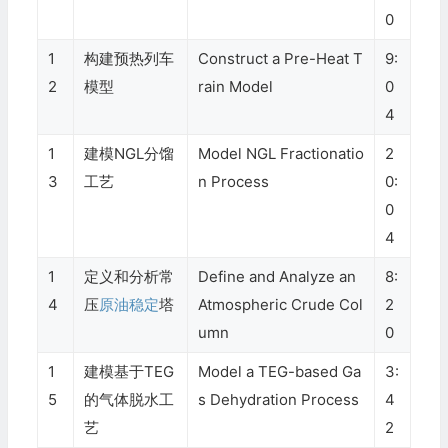
0
1
构建预热列车
Construct a Pre-Heat T
9:
2
模型
rain Model
0
4
1
建模NGL分馏
Model NGL Fractionatio
2
3
工艺
n Process
0:
0
4
1
定义和分析常
Define and Analyze an
8:
4
压
原油稳定
塔
Atmospheric Crude Col
2
umn
0
1
建模基于TEG
Model a TEG-based Ga
3:
5
的气体脱水工
s Dehydration Process
4
艺
2