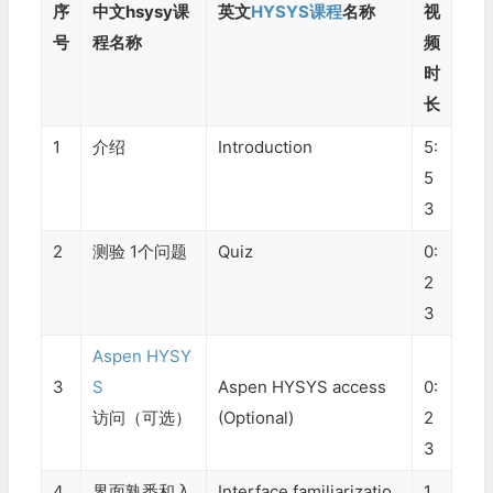
序
中文hsysy课
英文
HYSYS课程
名称
视
号
程名称
频
时
长
1
介绍
Introduction
5:
5
3
2
测验 1个问题
Quiz
0:
2
3
Aspen HYSY
3
S
Aspen HYSYS access
0:
访问（可选）
(Optional)
2
3
4
界面熟悉和入
Interface familiarizatio
1