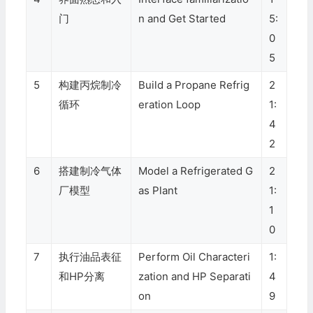
门
n and Get Started
5:
0
5
5
构建丙烷制冷
Build a Propane Refrig
2
循环
eration Loop
1:
4
2
6
搭建制冷气体
Model a Refrigerated G
2
厂模型
as Plant
1:
1
0
7
执行油品表征
Perform Oil Characteri
1:
和HP分离
zation and HP Separati
4
on
9