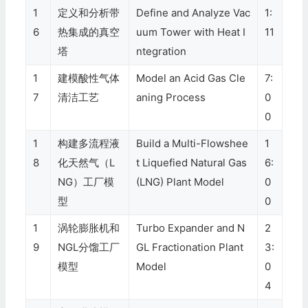
1
定义和分析带
Define and Analyze Vac
1:
6
热集成的真空
uum Tower with Heat I
11
塔
ntegration
1
建模酸性气体
Model an Acid Gas Cle
7:
7
清洁工艺
aning Process
0
0
1
构建多流程液
Build a Multi-Flowshee
1
8
化天然气（L
t Liquefied Natural Gas
6:
NG）工厂模
(LNG) Plant Model
0
型
0
1
涡轮膨胀机和
Turbo Expander and N
2
9
NGL分馏工厂
GL Fractionation Plant
3:
模型
Model
0
4