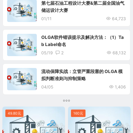
第七届石油工程设计大赛&第二届全国油气
储运设计大赛
01/11
64,723
OLGA软件错误提示及解决方法：（1）Ta
b Label命名
05/19
2
68,132
流动保障实战：立管严重段塞的 OLGA 模
拟判断准则与抑制策略
04/05
1,406
49.80元
160元