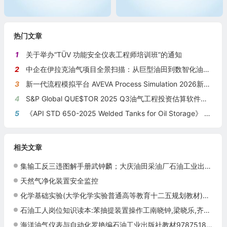
热门文章
1
关于举办“TÜV 功能安全仪表工程师培训班”的通知
2
中企在伊拉克油气项目全景扫描：从巨型油田到数智化油田的系统性布局
3
新一代流程模拟平台 AVEVA Process Simulation 2026新版本发布
4
S&P Global QUE$TOR 2025 Q3油气工程投资估算软件新版本发布
5
《API STD 650-2025 Welded Tanks for Oil Storage》 《钢制焊接储油罐》（中英文对照版）
相关文章
集输工反三违图解手册武钟麟；大庆油田采油厂石油工业出版社9787502190729
天然气净化装置安全监控
化学基础实验(大学化学实验普通高等教育十二五规划教材)李军、张四方(主编)9787511411228
石油工人岗位知识读本:苯抽提装置操作工南晓钟,梁晓乐,齐琦,石油工业出版社9787502176167
海洋油气仪表与自动化罗艳编石油工业出版社教材9787518309429