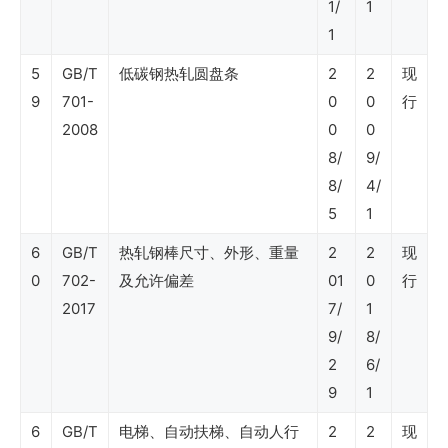
业
1/
1
1
标
准
5
GB/T
低碳钢热轧圆盘条
2
2
现
9
701-
0
0
行
清
2008
0
0
单
8/
9/
国
8/
4/
外
5
1
企
6
GB/T
热轧钢棒尺寸、外形、重量
2
2
现
业
0
702-
及允许偏差
01
0
行
2017
7/
1
标
9/
8/
准
2
6/
清
9
1
单
6
GB/T
电梯、自动扶梯、自动人行
2
2
现