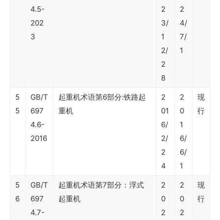
行
4.5-
2
2
业
202
3/
4/
标
3
1
7/
2/
1
准
2
（效
8
能
5
GB/T
起重机术语第6部分:铁路起
2
2
现
监
5
697
重机
01
0
行
察）
4.6-
6/
1
2016
2/
6/
2
6/
地
4
1
方
5
GB/T
起重机术语第7部分：浮式
2
2
现
标
6
697
起重机
0
0
行
准
4.7-
2
2