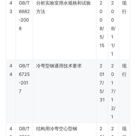
石
4
GB/T
分析实验室用水规格和试验
2
2
现
油
3
6682
方法
0
0
行
-200
0
0
行
8
8/
8/
业
5/
1
标
15
1/
准
1
（油
4
GB/T
冷弯型钢通用技术要求
2
2
现
田
4
6725
01
0
行
-201
7/
1
化
7
5/
7/
学
31
1
剂
2/
及
1
材
4
GB/T
结构用冷弯空心型钢
2
2
现
料）