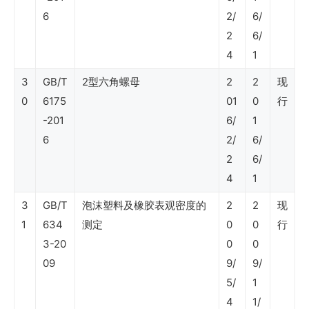
（信
6
2/
6/
息
2
6/
技
4
1
术）
3
GB/T
2型六角螺母
2
2
现
0
6175
01
0
行
SY
-201
6/
1
6
2/
6/
石
2
6/
油
4
1
行
3
GB/T
泡沫塑料及橡胶表观密度的
2
2
现
业
1
634
测定
0
0
行
标
3-20
0
0
准
09
9/
9/
5/
1
（劳
4
1/
动