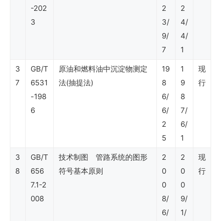
-202
2
2
采
3
3/
4/
购）
9/
4/
7
1
SY
3
GB/T
原油和燃料油中沉淀物测定
19
1
现
石
7
6531
法(抽提法)
8
9
行
油
-198
6/
8
行
6
6/
7/
2
6/
业
5
1
标
3
GB/T
技术制图 管路系统的图形
2
2
现
准
8
656
符号基本原则
0
0
行
（计
7.1-2
0
0
量）
008
8/
9/
6/
1/