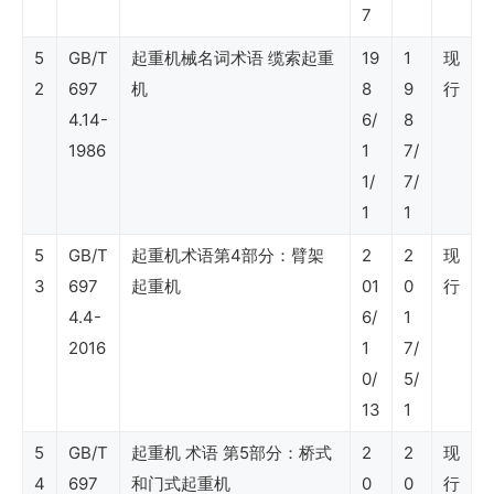
SY
7
石
5
GB/T
起重机械名词术语 缆索起重
19
1
现
油
2
697
机
8
9
行
4.14-
6/
8
行
1986
1
7/
业
1/
7/
标
1
1
准
5
GB/T
起重机术语第4部分：臂架
2
2
现
（审
3
697
起重机
01
0
行
计）
4.4-
6/
1
2016
1
7/
0/
5/
SY
13
1
石
5
GB/T
起重机 术语 第5部分：桥式
2
2
现
油
4
697
和门式起重机
0
0
行