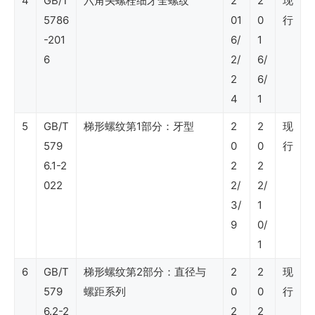
4
GB/T
六角头螺栓细牙全螺纹
2
2
现
油
5786
01
0
行
行
-201
6/
1
业
6
2/
6/
标
2
6/
准
4
1
（勘
5
GB/T
梯形螺纹第1部分：牙型
2
2
现
探
579
0
0
行
6.1-2
2
2
与
022
2/
2/
生
3/
1
产
9
0/
版
1
块）
6
GB/T
梯形螺纹第2部分：直径与
2
2
现
579
螺距系列
0
0
行
6.2-2
2
2
SY