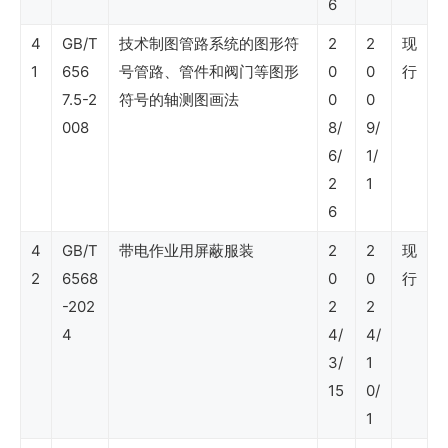
6
石
油
4
GB/T
技术制图管路系统的图形符
2
2
现
1
656
号管路、管件和阀门等图形
0
0
行
行
7.5-2
符号的轴测图画法
0
0
业
008
8/
9/
标
6/
1/
准
2
1
（非
6
常
4
GB/T
带电作业用屏蔽服装
2
2
现
2
6568
0
0
行
规
-202
2
2
油
4
4/
4/
气）
3/
1
15
0/
SY
1