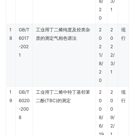
8/
3/
2
1
（石
0
油
1
GB/T
工业用丁二烯纯度及烃类杂
2
2
现
石
8
6017
质的测定气相色谱法
0
0
行
化
-202
2
2
工
1
1/
2/
程
8/
3/
建
2
1
0
设）
1
GB/T
工业用丁二烯中特丁基邻苯
2
2
现
9
6020
二酚(TBC)的测定
0
0
行
SY
-200
0
0
石
8
8/
9/
油
6/
2/
行
19
1