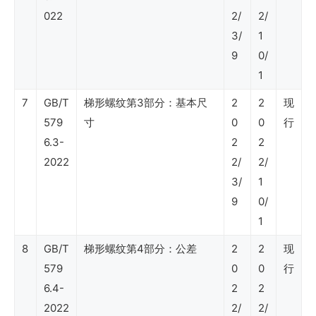
022
2/
2/
石
3/
1
油
9
0/
行
1
业
7
GB/T
梯形螺纹第3部分：基本尺
2
2
现
标
579
寸
0
0
行
准
6.3-
2
2
2022
2/
2/
（石
3/
1
油
9
0/
工
1
程
8
GB/T
梯形螺纹第4部分：公差
2
2
现
技
579
0
0
行
术）
6.4-
2
2
2022
2/
2/