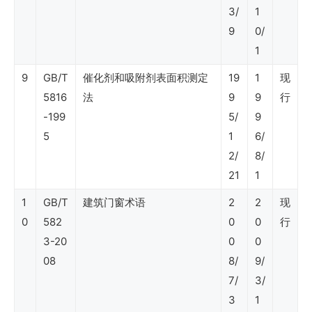
3/
1
SY
9
0/
石
1
油
9
GB/T
催化剂和吸附剂表面积测定
19
1
现
行
5816
法
9
9
行
业
-199
5/
9
标
5
1
6/
2/
8/
准
21
1
（炼
1
GB/T
建筑门窗术语
2
2
现
油
0
582
0
0
行
与
3-20
0
0
化
08
8/
9/
工）
7/
3/
3
1