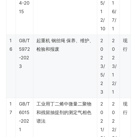
（天
4-20
5/
1
15
1
6/
然
2/
7/
气
10
1
与
1
GB/T
起重机 钢丝绳 保养、维护、
2
2
现
管
6
5972
检验和报废
0
0
行
道）
-202
2
2
3
3/
3/
SY
5/
1
2
2/
石
3
1
油
1
GB/T
工业用丁二烯中微量二聚物
2
2
现
行
7
6015
和残留抽提剂的测定气相色
0
0
行
业
-202
谱法
2
2
标
1
1/
2/
准