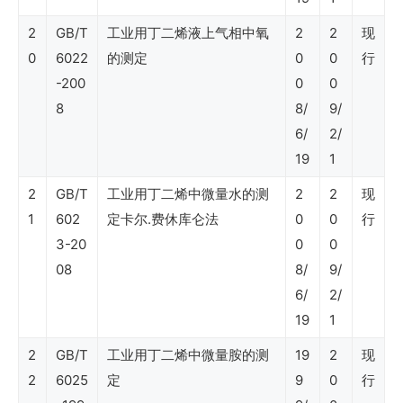
业
2
GB/T
工业用丁二烯液上气相中氧
2
2
现
标
0
6022
的测定
0
0
行
-200
0
0
准
8
8/
9/
（石
6/
2/
油
19
1
石
2
GB/T
工业用丁二烯中微量水的测
2
2
现
化
1
602
定卡尔.费休库仑法
0
0
行
设
3-20
0
0
备
08
8/
9/
6/
2/
与
19
1
材
2
GB/T
工业用丁二烯中微量胺的测
19
2
现
料）
2
6025
定
9
0
行