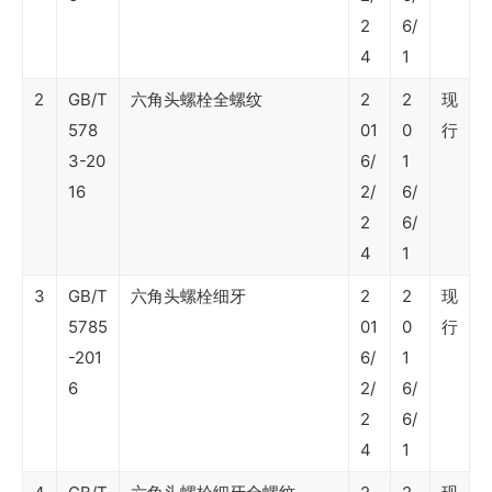
2
6/
清
4
1
单
2
GB/T
六角头螺栓全螺纹
2
2
现
SY
578
01
0
行
石
3-20
6/
1
油
16
2/
6/
2
6/
行
4
1
业
3
GB/T
六角头螺栓细牙
2
2
现
标
5785
01
0
行
准
-201
6/
1
6
2/
6/
SY
2
6/
4
1
石