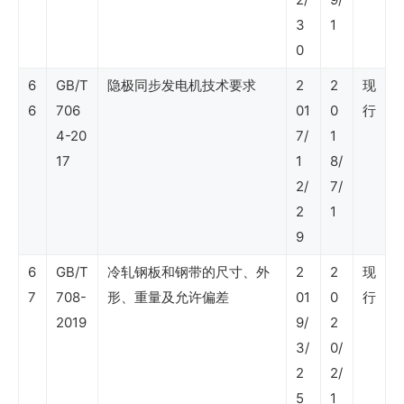
3
1
引）、
0
分
6
GB/T
隐极同步发电机技术要求
2
2
现
析
6
706
01
0
行
4-20
7/
1
Shell
17
1
8/
DEP
2/
7/
标
2
1
9
准
6
–
GB/T
冷轧钢板和钢带的尺寸、外
2
2
现
7
708-
形、重量及允许偏差
01
0
行
土
2019
9/
2
木、
3/
0/
结
2
2/
构
5
1