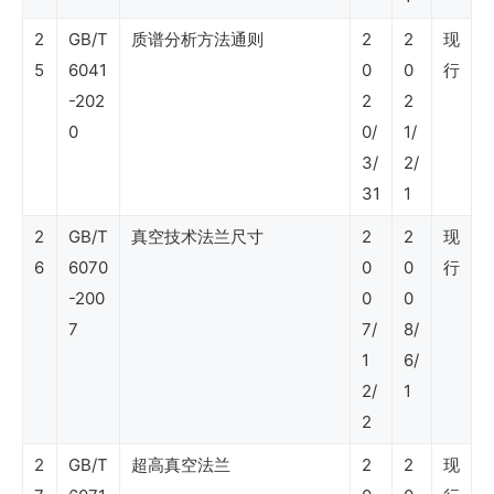
2
GB/T
质谱分析方法通则
2
2
现
SY
5
6041
0
0
行
石
-202
2
2
油
0
0/
1/
3/
2/
行
31
1
业
2
GB/T
真空技术法兰尺寸
2
2
现
标
6
6070
0
0
行
准
-200
0
0
（能
7
7/
8/
源
1
6/
2/
1
和
2
水
2
GB/T
超高真空法兰
2
2
现
资