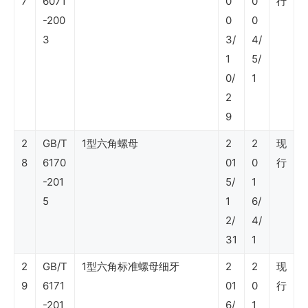
7
6071
0
0
行
源
-200
0
0
节
3
3/
4/
约
1
5/
利
0/
1
2
用）
9
2
GB/T
1型六角螺母
2
2
现
SY
8
6170
01
0
行
石
-201
5/
1
油
5
1
6/
行
2/
4/
31
1
业
标
2
GB/T
1型六角标准螺母细牙
2
2
现
9
6171
01
0
行
准
-201
6/
1