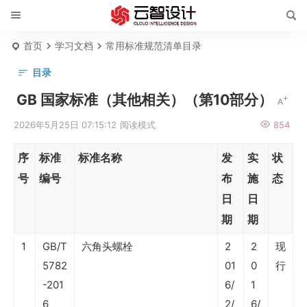
首页
学习文档
常用标准规范清单目录
目录
国
GB 国家标准（其他相关）（第10部分）
家
2026年5月25日 07:15:12
阅读模式
854
标
序
标准
标准名称
发
实
状
准
号
编号
布
施
态
清
日
日
单
期
期
行
1
GB/T
六角头螺栓
2
2
现
业
5782
01
0
行
标
-201
6/
1
6
2/
6/
准