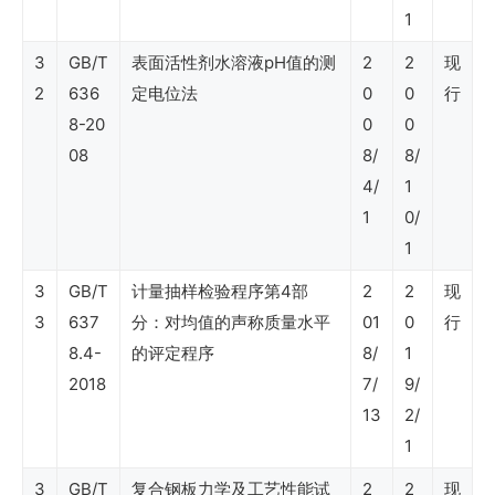
1
定
3
GB/T
表面活性剂水溶液pH值的测
2
2
现
员
2
636
定电位法
0
0
行
定
8-20
0
0
额）
08
8/
8/
4/
1
1
0/
SY
1
石
3
GB/T
计量抽样检验程序第4部
2
2
现
油
3
637
分：对均值的声称质量水平
01
0
行
行
8.4-
的评定程序
8/
1
业
2018
7/
9/
标
13
2/
1
准
（矿
3
GB/T
复合钢板力学及工艺性能试
2
2
现