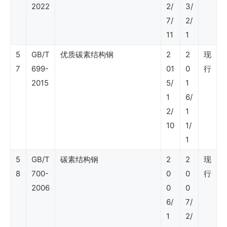
清
2022
2/
3/
7/
2/
单
11
1
5
GB/T
优质碳素结构钢
2
2
现
国
7
699-
01
0
行
际
2015
5/
1
标
1
6/
准
2/
1
清
10
1/
1
单
5
GB/T
碳素结构钢
2
2
现
8
700-
0
0
行
国
2006
0
0
内
6/
7/
企
1
2/