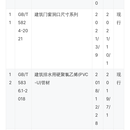
0
SY
1
GB/T
建筑门窗洞口尺寸系列
2
2
现
石
1
582
0
0
行
油
4-20
2
2
行
21
1/
1/
业
3/
1
标
9
0/
1
准
（石
1
GB/T
建筑排水用硬聚氯乙烯(PVC
2
2
现
2
583
-U)管材
01
0
行
油
6.1-2
8/
1
产
018
1
9/
品
2/
7/
销
2
1
8
售