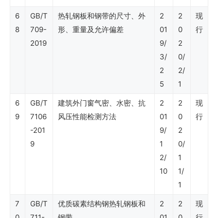
与
6
GB/T
热轧钢板和钢带的尺寸、外
2
2
现
海
8
709-
形、重量及允许偏差
01
0
行
2019
9/
2
上
3/
0/
部
2
2/
分
5
1
6
GB/T
建筑外门窗气密、水密、抗
2
2
现
Shell
9
7106
风压性能检测方法
01
0
行
DEP
-201
9/
2
标
9
1
0/
2/
1
准
10
1/
–
1
电
7
GB/T
优质碳素结构钢热轧钢板和
2
2
现
气
0
711-
钢带
01
0
行