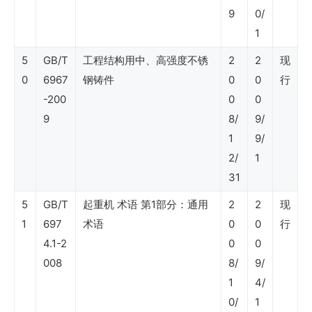
9
0/
1
SY
石
5
GB/T
工程结构用中、高强度不锈
2
2
现
0
6967
钢铸件
0
0
行
油
-200
0
0
行
9
8/
9/
业
1
9/
标
2/
1
31
准
（法
5
GB/T
起重机 术语 第1部分：通用
2
2
现
1
697
术语
0
0
行
律
4.1-2
0
0
事
008
8/
9/
务）
1
4/
0/
1