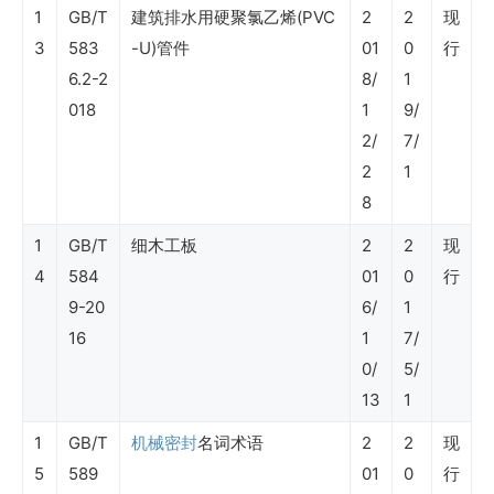
及
1
GB/T
建筑排水用硬聚氯乙烯(PVC
2
2
现
3
583
-U)管件
01
0
行
非
6.2-2
8/
1
油
018
1
9/
业
2/
7/
务）
2
1
8
SY
1
GB/T
细木工板
2
2
现
石
4
584
01
0
行
9-20
6/
1
油
16
1
7/
行
0/
5/
业
13
1
标
1
GB/T
机械密封
名词术语
2
2
现
准
5
589
01
0
行