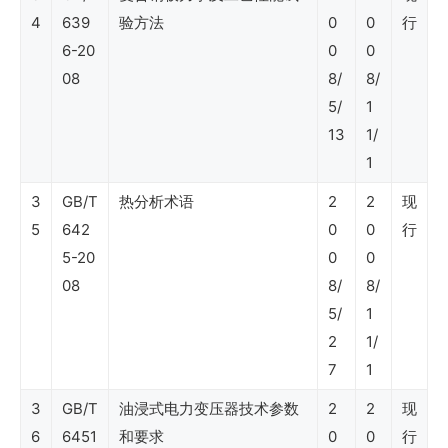
4
639
验方法
0
0
行
区
6-20
0
0
服
08
8/
8/
务）
5/
1
13
1/
SY
1
石
3
GB/T
热分析术语
2
2
现
5
油
642
0
0
行
5-20
0
0
行
08
8/
8/
业
5/
1
标
2
1/
准
7
1
（物
3
GB/T
油浸式电力变压器技术参数
2
2
现
资
6
6451
和要求
0
0
行