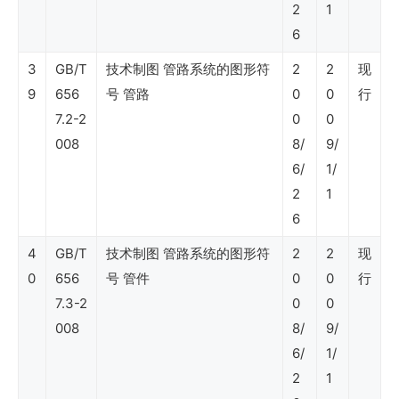
2
1
SY
6
石
3
GB/T
技术制图 管路系统的图形符
2
2
现
油
9
656
号 管路
0
0
行
行
7.2-2
0
0
业
008
8/
9/
标
6/
1/
准
2
1
6
（社
4
GB/T
技术制图 管路系统的图形符
2
2
现
会
0
656
号 管件
0
0
行
安
7.3-2
0
0
全）
008
8/
9/
6/
1/
SY
2
1