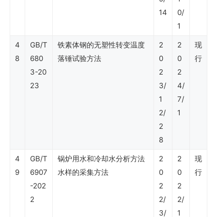
程）
14
0/
1
SY
4
GB/T
铁素体钢的无塑性转变温度
2
2
现
8
680
落锤试验方法
0
0
行
石
3-20
2
2
油
23
3/
4/
行
1
7/
业
2/
1
2
标
8
准
4
GB/T
锅炉用水和冷却水分析方法
2
2
现
（内
9
6907
水样的采集方法
0
0
行
部
-202
2
2
控
2
2/
2/
制）
3/
1