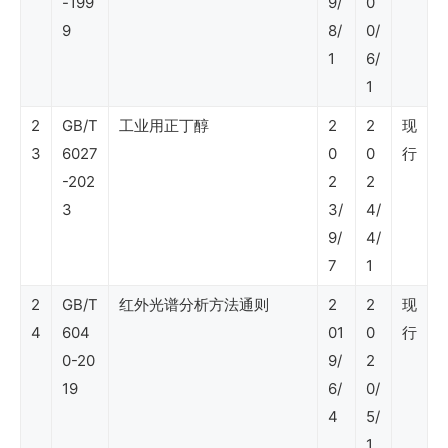
-199
9/
0
SY
9
8/
0/
石
1
6/
1
油
行
2
GB/T
工业用正丁醇
2
2
现
3
6027
0
0
行
业
-202
2
2
标
3
3/
4/
准
9/
4/
（健
7
1
康
2
GB/T
红外光谱分析方法通则
2
2
现
安
4
604
01
0
行
0-20
9/
2
全
19
6/
0/
环
4
5/
保）
1