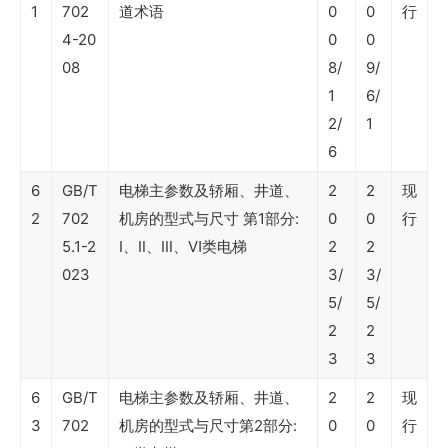
Shell
1
702
道术语
0
0
行
DEPs
4-20
0
0
08
8/
9/
壳
1
6/
牌
2/
1
石
6
油
6
GB/T
电梯主参数及轿厢、井道、
2
2
现
公
2
702
机房的型式与尺寸 第1部分:
0
0
行
司
5.1-2
Ⅰ、Ⅱ、Ⅲ、Ⅵ类电梯
2
2
标
023
3/
3/
5/
5/
准
2
2
3
3
Shell
6
GB/T
电梯主参数及轿厢、井道、
2
2
现
标
3
702
机房的型式与尺寸第2部分:
0
0
行