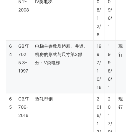
准
5.2-
Ⅳ类电梯
0
0
2008
8/
9/
分
1
6/
类
2/
1
规
6
则
6
GB/T
电梯主参数及轿厢、井道、
19
1
现
4
702
机房的形式与尺寸第3部
9
9
行
Shell
5.3-
分：V类电梯
7/
9
DEP
1997
1
8/
0/
6/
标
16
1
准
6
GB/T
热轧型钢
2
2
现
–
5
706-
01
0
行
管
2016
6/
1
理
1
7/
（索
2/
9/