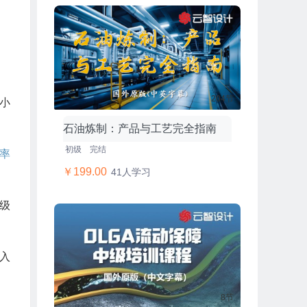
204节
小
石油炼制：产品与工艺完全指南
初级
完结
率
￥199.00
41人学习
评级
入
8节