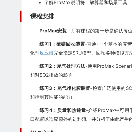
了解ProMax说明符、解算器和场景工具
课程安排
ProMax安装
：所有课程的第一步是确认每位学
练习1：硫磺回收装置
-直通-一个基本的克
化型
反应器
完全指定SRU模型。回顾各种模拟方法
练习2：尾气处理方法
-使用ProMax Sc
和对SO2排放的影响。
练习3：尾气净化胺装置
-检查广泛使用的S
和控制其性能的能力。
练习4：质量和热通量
-介绍ProMax中
口配置以适应额外的进料流，并分析了由此产生