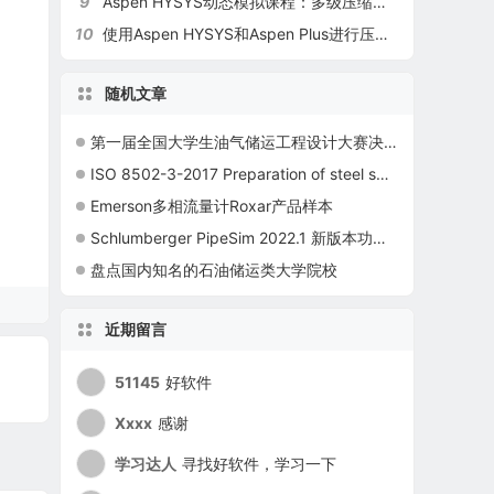
9
Aspen HYSYS动态模拟课程：多级压缩机安全运行分析（EHY020）
10
使用Aspen HYSYS和Aspen Plus进行压力泄放分析（EHY252）
随机文章
第一届全国大学生油气储运工程设计大赛决赛日程安排
ISO 8502-3-2017 Preparation of steel substrates before application of paints and related products — Tests for the assessment of surface cleanliness — Part 3: Assessment of dust on steel surfaces prepared for painting (pressure-sensitive tape method)
Emerson多相流量计Roxar产品样本
Schlumberger PipeSim 2022.1 新版本功能介绍
盘点国内知名的石油储运类大学院校
近期留言
51145
好软件
Xxxx
感谢
学习达人
寻找好软件，学习一下