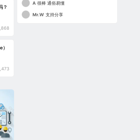
A
很棒 通俗易懂
吗？
Mr.W
支持分享
,868
re）
,473