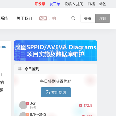
开发票
发工单
投稿 & 提问
归档
标签
库系统
关于我们
订购
登录
注册
今日签到
工
每日签到获得奖励
的
通
立即签到
Jon
1
172.5
昨天
IMP-XING
2