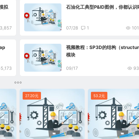
模拟
石油化工典型P&ID图例，你都认识
3,857
07/28
1
101
ap
视频教程：SP3D的结构（structu
模块
55,173
09/17
93
27.20元
53.2元