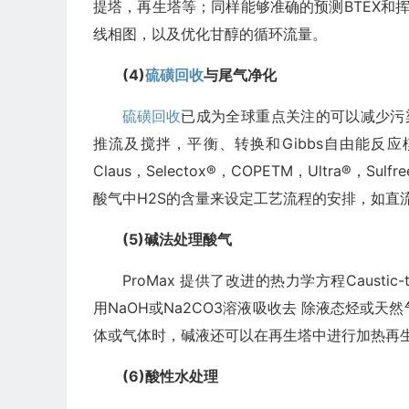
提塔，再生塔等；同样能够准确的预测BTEX和挥
线相图，以及优化甘醇的循环流量。
(4)
硫磺回收
与尾气净化
硫磺回收
已成为全球重点关注的可以减少污染
推流及搅拌，平衡、转换和Gibbs自由能反
Claus，Selectox®，COPETM，Ultra®，Su
酸气中H2S的含量来设定工艺流程的安排，如直
(5)碱法处理酸气
ProMax 提供了改进的热力学方程Caustic
用NaOH或Na2CO3溶液吸收去 除液态烃或
体或气体时，碱液还可以在再生塔中进行加热再
(6)酸性水处理