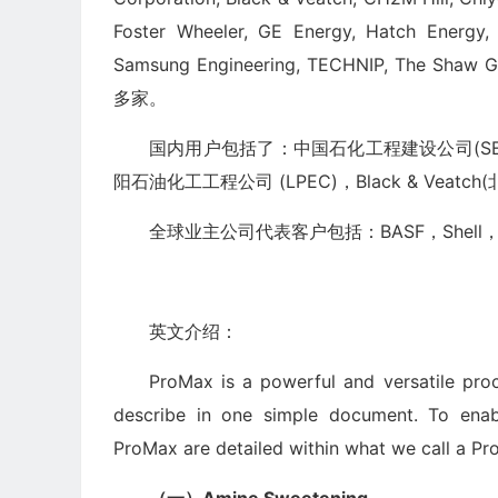
Foster Wheeler, GE Energy, Hatch Energy, 
Samsung Engineering, TECHNIP, The Shaw 
多家。
国内用户包括了：中国石化工程建设公司(SE
阳石油化工工程公司 (LPEC)，Black & Veatch(北
全球业主公司代表客户包括：BASF，Shell，BP
英文介绍：
ProMax is a powerful and versatile process
describe in one simple document. To enabl
ProMax are detailed within what we call a Pr