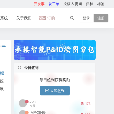
开发票
发工单
投稿 & 提问
归档
标签
库系统
关于我们
订购
登录
注册
今日签到
拟
每日签到获得奖励
按照
扩展
立即签到
Jon
1
173
今天
IMP-XING
2