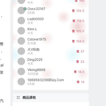
169
今天
Ooxx32167
3
155.5
2天前
艺，
Lsdb0000
119.5
今天
Kimi-L
105.5
今天
Cstone1975
104.5
51天前
整
大V快跑
，
57
今天
、
Ding2025
23
今天
al
Viking8866
14.5
收发
323天前
1669563239@qq.com
14
2天前
精品课程
括汽