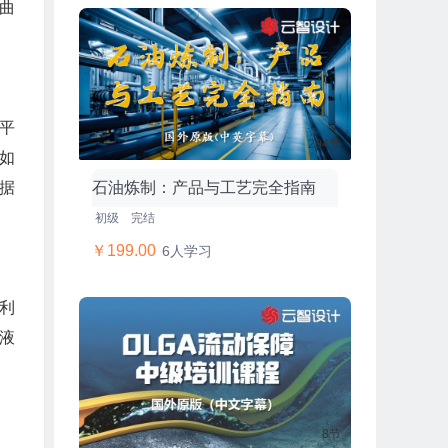
曲
平
204节
如
根据
石油炼制：产品与工艺完全指南
初级
完结
￥199.00
6人学习
以利
的液
8节