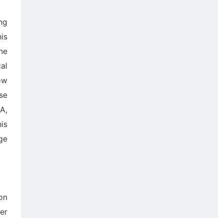
ng
is
ne
al
ow
se
A,
is
ge
on
er