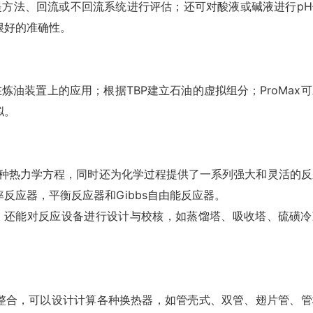
汽提方法、回流或不回流系统进行评估；还可对酸液或碱液进行pH
很好的准确性。
在炼油装置上的应用；根据TBP建立石油的虚拟组分；ProMax
拟。
50多种热力学方程，同时还为化学过程提供了一系列强大和灵活的
反应器，平衡反应器和Gibbs自由能反应器。
模，还能对反应设备进行设计与校核，如蒸馏塔、吸收塔、硫磺冷
相互整合，可以设计计算各种换热器，如管壳式、双管、翅片管、管