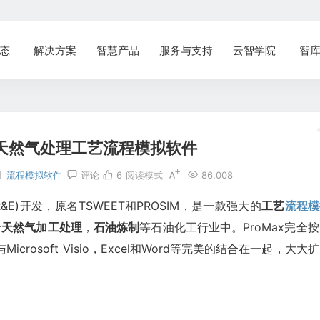
态
解决方案
智慧产品
服务与支持
云智学院
智
ax 天然气处理工艺流程模拟软件
网
流程模拟软件
评论
6
阅读模式
86,008
E)开发，原名TSWEET和PROSIM，是一款强大的
工艺
流程模
于
天然气加工处理
，
石油炼制
等石油化工行业中。ProMax完全
rosoft Visio，Excel和Word等完美的结合在一起，大大