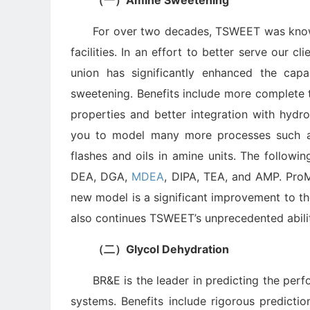
（一）Amine Sweetening
For over two decades, TSWEET was known
facilities. In an effort to better serve our
union has significantly enhanced the capa
sweetening. Benefits include more complete
properties and better integration with hydr
you to model many more processes such as 
flashes and oils in amine units. The followin
DEA, DGA,
MDEA
, DIPA, TEA, and AMP. ProM
new model is a significant improvement to 
also continues TSWEET’s unprecedented abilit
（二）Glycol Dehydration
BR&E is the leader in predicting the per
systems. Benefits include rigorous predicti