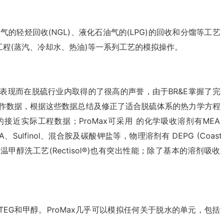
然气的轻烃回收(NGL)、液化石油气的(LPG)的回收和分馏等工
程(蒸汽、冷却水、热油)等一系列工艺的模拟操作。
色表现而在脱硫行业内取得的了很高的声誉，由于BR&E掌握了完
操作数据，根据这些数据总结及修正了适合脱硫体系的热力学方程
近实际工程数据；ProMax可采用 的化学吸收溶剂有MEA
DIPA、Sulfinol、混合胺及碳酸钾盐等，物理溶剂有 DEPG (Coast
业的低温甲醇洗工艺(Rectisol®)也有突出性能；除了基本的溶剂吸
、TEG和甲醇。ProMax几乎可以模拟任何关于脱水的单元，包