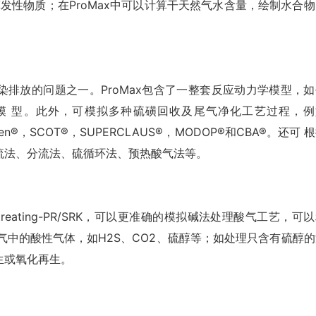
发性物质；在ProMax中可以计算干天然气水含量，绘制水合物
排放的问题之一。ProMax包含了一整套反应动力学模型，如
应模 型。此外，可模拟多种硫磺回收及尾气净化工艺过程，例
lfreen®，SCOT®，SUPERCLAUS®，MODOP®和CBA®。还可 
流法、分流法、硫循环法、预热酸气法等。
-treating-PR/SRK，可以更准确的模拟碱法处理酸气工艺，可
天然气中的酸性气体，如H2S、CO2、硫醇等；如处理只含有硫醇
生或氧化再生。