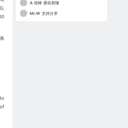
A
很棒 通俗易懂
G,
Mr.W
支持分享
00
团洛
to
of