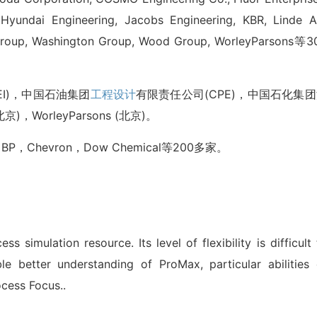
Hyundai Engineering, Jacobs Engineering, KBR, Linde A
Group, Washington Group, Wood Group, WorleyParsons等3
I)，中国石油集团
工程设计
有限责任公司(CPE)，中国石化集
京)，WorleyParsons (北京)。
，Chevron，Dow Chemical等200多家。
 simulation resource. Its level of flexibility is difficult 
e better understanding of ProMax, particular abilities 
ocess Focus..