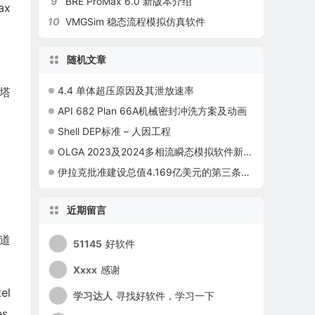
9
BRE ProMax 6.0 新版本介绍
ax
10
VMGSim 稳态流程模拟仿真软件
随机文章
4.4 单体超压原因及其泄放速率
看塔
API 682 Plan 66A机械密封冲洗方案及动画
Shell DEP标准 – 人因工程
OLGA 2023及2024多相流瞬态模拟软件新功能介绍
伊拉克批准建设总值4.169亿美元的第三条近海原油管道
近期留言
道
51145
好软件
Xxxx
感谢
el
学习达人
寻找好软件，学习一下
s,