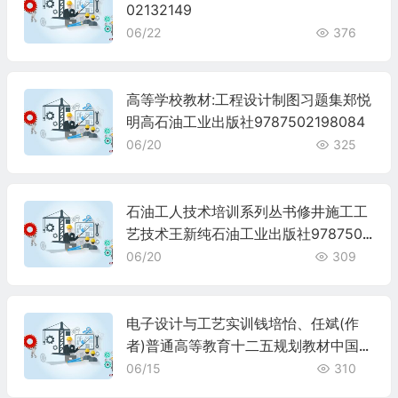
02132149
06/22
376
高等学校教材:工程设计制图习题集郑悦
明高石油工业出版社9787502198084
06/20
325
石油工人技术培训系列丛书修井施工工
艺技术王新纯石油工业出版社9787502
150495
06/20
309
电子设计与工艺实训钱培怡、任斌(作
者)普通高等教育十二五规划教材中国石
化出版社9787511427120
06/15
310