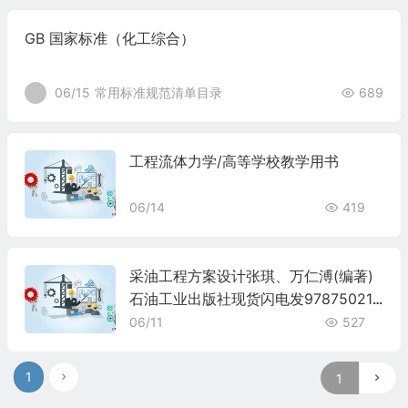
GB 国家标准（化工综合）
06/15
常用标准规范清单目录
689
工程流体力学/高等学校教学用书
06/14
419
采油工程方案设计张琪、万仁溥(编著)
石油工业出版社现货闪电发978750213
8622
06/11
527
1