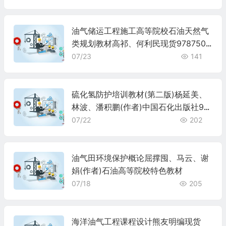
油气储运工程施工高等院校石油天然气
类规划教材高祁、何利民现货9787502
157883
07/23
141
硫化氢防护培训教材(第二版)杨延美、
林波、潘积鹏(作者)中国石化出版社97
87511408433
07/22
202
油气田环境保护概论屈撑囤、马云、谢
娟(作者)石油高等院校特色教材
07/18
205
海洋油气工程课程设计熊友明编现货