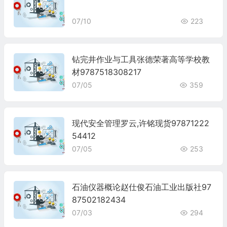
07/10
223
钻完井作业与工具张德荣著高等学校教
材9787518308217
07/05
359
现代安全管理罗云,许铭现货97871222
54412
07/05
253
石油仪器概论赵仕俊石油工业出版社97
87502182434
07/03
294