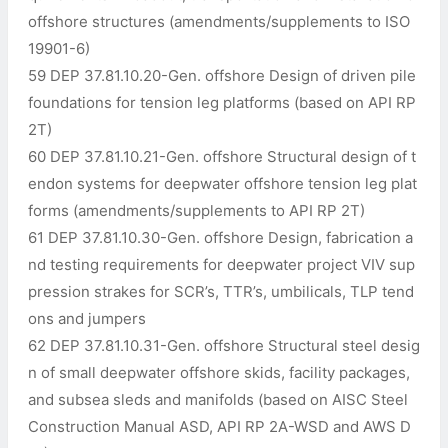
offshore structures (amendments/supplements to ISO
19901-6)
59 DEP 37.81.10.20-Gen. offshore Design of driven pile
foundations for tension leg platforms (based on API RP
2T)
60 DEP 37.81.10.21-Gen. offshore Structural design of t
endon systems for deepwater offshore tension leg plat
forms (amendments/supplements to API RP 2T)
61 DEP 37.81.10.30-Gen. offshore Design, fabrication a
nd testing requirements for deepwater project VIV sup
pression strakes for SCR’s, TTR’s, umbilicals, TLP tend
ons and jumpers
62 DEP 37.81.10.31-Gen. offshore Structural steel desig
n of small deepwater offshore skids, facility packages,
and subsea sleds and manifolds (based on AISC Steel
Construction Manual ASD, API RP 2A-WSD and AWS D