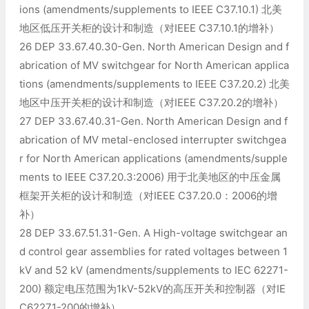
ions (amendments/supplements to IEEE C37.10.1) 北美
地区低压开关柜的设计和制造（对IEEE C37.10.1的增补）
26 DEP 33.67.40.30-Gen. North American Design and f
abrication of MV switchgear for North American applica
tions (amendments/supplements to IEEE C37.20.2) 北美
地区中压开关柜的设计和制造（对IEEE C37.20.2的增补）
27 DEP 33.67.40.31-Gen. North American Design and f
abrication of MV metal-enclosed interrupter switchgea
r for North American applications (amendments/supple
ments to IEEE C37.20.3:2006) 用于北美地区的中压金属
框架开关柜的设计和制造（对IEEE C37.20.0：2006的增
补）
28 DEP 33.67.51.31-Gen. A High-voltage switchgear an
d control gear assemblies for rated voltages between 1
kV and 52 kV (amendments/supplements to IEC 62271-
200) 额定电压范围为1kV-52kV的高压开关和控制器（对IE
C62271-200的增补）