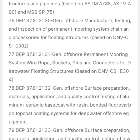
tructures and pipelines (based on ASTM A788, ASTM A
961 and MSS SP-75)
76 DEP 37.81.21.30-Gen. offshore Manufacture, testing,
and inspection of permanent mooring system chain an
d accessories for floating structures (based on DNV-O
S- E302)
77 DEP 37.81.21.31-Gen. offshore Permanent Mooring
System Wire Rope, Sockets, Pins and Connectors for D
eepwater Floating Structures (Based on DNV-OS- E30
4)
78 DEP 37.81.21.32-Gen. offshore Surface preparation,
materials, application, and quality control testing of alu
minum-ceramic basecoat with resin-bonded fluorocarb
on topcoat coating systems for deepwater offshore eq
uipment
79 DEP 37.81.21.33-Gen. offshore Surface preparation,
materials, application, and quality control testing of low