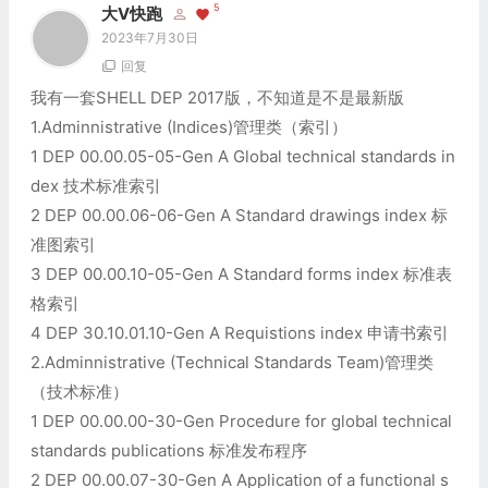
5
大V快跑
2023年7月30日
回复
我有一套SHELL DEP 2017版，不知道是不是最新版
1.Adminnistrative (Indices)管理类（索引）
1 DEP 00.00.05-05-Gen A Global technical standards in
dex 技术标准索引
2 DEP 00.00.06-06-Gen A Standard drawings index 标
准图索引
3 DEP 00.00.10-05-Gen A Standard forms index 标准表
格索引
4 DEP 30.10.01.10-Gen A Requistions index 申请书索引
2.Adminnistrative (Technical Standards Team)管理类
（技术标准）
1 DEP 00.00.00-30-Gen Procedure for global technical
standards publications 标准发布程序
2 DEP 00.00.07-30-Gen A Application of a functional s