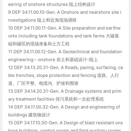
eering of onshore structures 陆上结构设计
9 DEP 34.11.00.10-Gen. A Onshore and nearshore site i
nvestigations 陆上和近海现场调研
10 DEP 34.11.00.11-Gen. A Site preparation and earthw
orks including tank foundations and tank farms 大罐基
础和罐区的现场准备和土方工程
11 DEP 34.11.00.12-Gen. A Geotechnical and foundation
engineering – onshore 岩土和基础设计-陆上
12 DEP 34.13.20.31-Gen. A Roads, paving, surfacing, ca
ble trenches, slope protection and fencing 道路、人行
道、厂区平整、电缆沟、护坡和围墙
13 DEP 34.14.20.31-Gen. A Drainage systems and prim
ary treatment facilities 排污系统和一次处理系统
14 DEP 34.17.00.32-Gen. A Design and engineering of
buildings 建筑物设计
15 DEP 34.17.10.30-Gen. A Design of blast resistant ons
hore buildings, control rooms and field auxiliary rooms