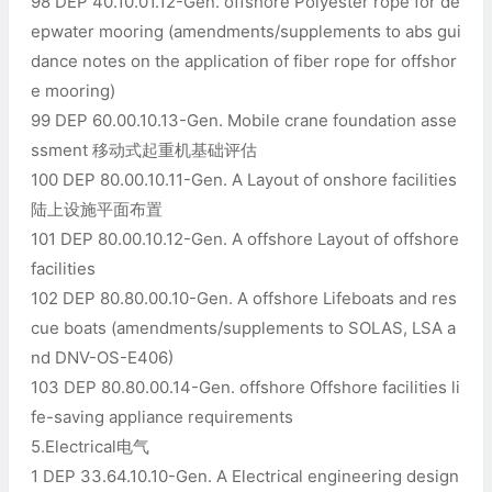
98 DEP 40.10.01.12-Gen. offshore Polyester rope for de
epwater mooring (amendments/supplements to abs gui
dance notes on the application of fiber rope for offshor
e mooring)
99 DEP 60.00.10.13-Gen. Mobile crane foundation asse
ssment 移动式起重机基础评估
100 DEP 80.00.10.11-Gen. A Layout of onshore facilities
陆上设施平面布置
101 DEP 80.00.10.12-Gen. A offshore Layout of offshore
facilities
102 DEP 80.80.00.10-Gen. A offshore Lifeboats and res
cue boats (amendments/supplements to SOLAS, LSA a
nd DNV-OS-E406)
103 DEP 80.80.00.14-Gen. offshore Offshore facilities li
fe-saving appliance requirements
5.Electrical电气
1 DEP 33.64.10.10-Gen. A Electrical engineering design