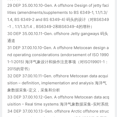
29 DEP 35.00.10.10-Gen. A offshore Design of jetty faci
lities (amendments/supplements to BS 6349-1, 1.1/1.3/
1.4, BS 6349-2 and BS 6349-4) 码头的设计（对BS6349
-1，1.1/1.3/1.4，BS6349-2和BS6349-4的增补）
30 DEP 35.00.10.11-Gen. offshore Jetty gangways 码头
通道
31 DEP 37.00.10.10-Gen. A offshore Metocean design a
nd operating considerations (endorsement of ISO 1990
1-1:2015) 海洋气象设计和操作注意事项（对ISO19901-1：
2015的背书）
32 DEP 37.00.10.11-Gen. offshore Metocean data acqui
sition – definition, implementation and analysis 海洋气
象数据采集-定义，采集和分析
33 DEP 37.00.10.12-Gen. A offshore Metocean data acq
uisition – Real time systems 海洋气象数据采集-实时系统
34 DEP 37.00.10.13-Gen. offshore Arctic offshore struc