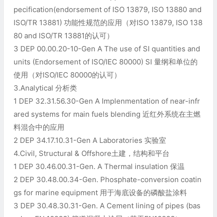
pecification(endorsement of ISO 13879, ISO 13880 and
ISO/TR 13881) 功能性规范的应用（对ISO 13879, ISO 138
80 and ISO/TR 13881的认可）
3 DEP 00.00.20-10-Gen A The use of SI quantities and
units (Endorsement of ISO/IEC 80000) SI 量纲和单位的
使用（对ISO/IEC 80000的认可）
3.Analytical 分析类
1 DEP 32.31.56.30-Gen A Implenmentation of near-infr
ared systems for main fuels blending 近红外系统在主燃
料混合中的应用
2 DEP 34.17.10.31-Gen A Laboratories 实验室
4.Civil, Structural & Offshore土建，结构和平台
1 DEP 30.46.00.31-Gen. A Thermal insulation 保温
2 DEP 30.48.00.34-Gen. Phosphate-conversion coatin
gs for marine equipment 用于海底设备的磷酸盐涂料
3 DEP 30.48.30.31-Gen. A Cement lining of pipes (bas