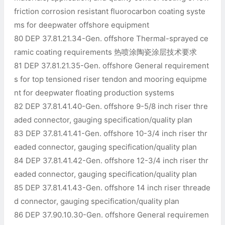
friction corrosion resistant fluorocarbon coating syste
ms for deepwater offshore equipment
80 DEP 37.81.21.34-Gen. offshore Thermal-sprayed ce
ramic coating requirements 热喷涂陶瓷涂层技术要求
81 DEP 37.81.21.35-Gen. offshore General requirement
s for top tensioned riser tendon and mooring equipme
nt for deepwater floating production systems
82 DEP 37.81.41.40-Gen. offshore 9-5/8 inch riser thre
aded connector, gauging specification/quality plan
83 DEP 37.81.41.41-Gen. offshore 10-3/4 inch riser thr
eaded connector, gauging specification/quality plan
84 DEP 37.81.41.42-Gen. offshore 12-3/4 inch riser thr
eaded connector, gauging specification/quality plan
85 DEP 37.81.41.43-Gen. offshore 14 inch riser threade
d connector, gauging specification/quality plan
86 DEP 37.90.10.30-Gen. offshore General requiremen