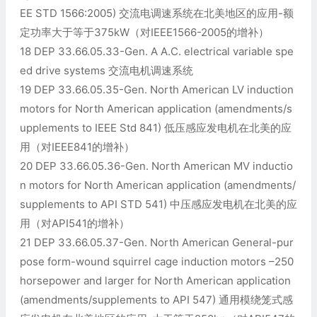
EE STD 1566:2005) 交流电调速系统在北美地区的应用-额
定功率大于等于375kW（对IEEE1566-2005的增补）
18 DEP 33.66.05.33-Gen. A A.C. electrical variable spe
ed drive systems 交流电机调速系统
19 DEP 33.66.05.35-Gen. North American LV induction
motors for North American application (amendments/s
upplements to IEEE Std 841) 低压感应发电机在北美的应
用（对IEEE841的增补）
20 DEP 33.66.05.36-Gen. North American MV inductio
n motors for North American application (amendments/
supplements to API STD 541) 中压感应发电机在北美的应
用（对API541的增补）
21 DEP 33.66.05.37-Gen. North American General-pur
pose form-wound squirrel cage induction motors –250
horsepower and larger for North American application
(amendments/supplements to API 547) 通用模绕笼式感