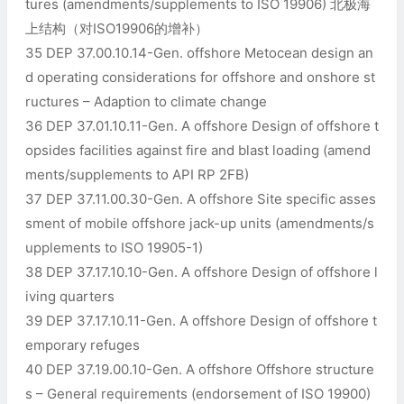
tures (amendments/supplements to ISO 19906) 北极海
上结构（对ISO19906的增补）
35 DEP 37.00.10.14-Gen. offshore Metocean design an
d operating considerations for offshore and onshore st
ructures – Adaption to climate change
36 DEP 37.01.10.11-Gen. A offshore Design of offshore t
opsides facilities against fire and blast loading (amend
ments/supplements to API RP 2FB)
37 DEP 37.11.00.30-Gen. A offshore Site specific asses
sment of mobile offshore jack-up units (amendments/s
upplements to ISO 19905-1)
38 DEP 37.17.10.10-Gen. A offshore Design of offshore l
iving quarters
39 DEP 37.17.10.11-Gen. A offshore Design of offshore t
emporary refuges
40 DEP 37.19.00.10-Gen. A offshore Offshore structure
s – General requirements (endorsement of ISO 19900)