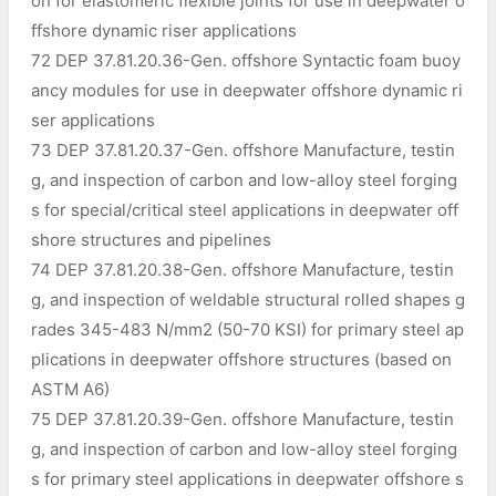
on for elastomeric flexible joints for use in deepwater o
ffshore dynamic riser applications
72 DEP 37.81.20.36-Gen. offshore Syntactic foam buoy
ancy modules for use in deepwater offshore dynamic ri
ser applications
73 DEP 37.81.20.37-Gen. offshore Manufacture, testin
g, and inspection of carbon and low-alloy steel forging
s for special/critical steel applications in deepwater off
shore structures and pipelines
74 DEP 37.81.20.38-Gen. offshore Manufacture, testin
g, and inspection of weldable structural rolled shapes g
rades 345-483 N/mm2 (50-70 KSI) for primary steel ap
plications in deepwater offshore structures (based on
ASTM A6)
75 DEP 37.81.20.39-Gen. offshore Manufacture, testin
g, and inspection of carbon and low-alloy steel forging
s for primary steel applications in deepwater offshore s