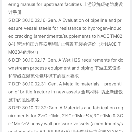
ering manual for upstream facilities 上游设施碳钢防腐设
计手册
5 DEP 30.10.02.16-Gen. A Evaluation of pipeline and pr
essure vessel steels for resistance to hydrogen-induc
ed cracking (amendments/supplements to NACE TM02
84) 管道和压力容器用钢防止氢致开裂的评价（对NACE T
M0284的增补）
6 DEP 30.10.02.17-Gen. A Wet H2S requirements for do
wnstream process equipment and piping 下游工艺设备
和管线在湿硫化氢环境下的技术要求
7 DEP 30.10.02.31-Gen. A Metallic materials – preventi
on of brittle fracture in new assets 金属材料-防止新建设
施中的脆性破坏
8 DEP 30.10.02.32-Gen. A Materials and fabrication req
uirements for 2¼Cr-1Mo, 2¼Cr-1Mo-¼V,3Cr-1Mo & 3C
r-1Mo-¼V heavy wall pressure vessels (amendments/s
upplements to API RP 934-A) 用于厚壁压力容器的 2¼Cr