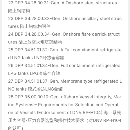
22 DEP 34.28.00.31-Gen. A Onshore steel structures
陆上钢结构
23 DEP 34.28.00.33-Gen. Onshore ancillary steel struc
tures 陆上钢结构附件
24 DEP 34.28.00.34-Gen. Onshore flare derrick struct
ures 陆上放空火炬塔架结构
25 DEP 34.51.01.32-Gen. A Full containment refrigerate
d LNG tanks LNG冷冻全容罐
26 DEP 34.51.01.34-Gen. Full containment refrigerated
LPG tanks LPG冷冻全容罐
27 DEP 34.51.01.37-Gen. Membrane type refrigerated L
NG tanks 膜式冷冻LNG储罐
28 DEP 35.00.00.10-Gen. offshore Vessel Integrity, Mar
ine Systems – Requirements for Selection and Operati
on of Vessels (Endorsement of DNV RP-H104) 海上系统
压力容器-压力容器选型和操作技术要求（对DNV RP-H104
的认可）