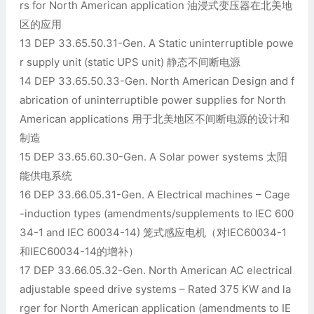
rs for North American application 油浸式变压器在北美地
区的应用
13 DEP 33.65.50.31-Gen. A Static uninterruptible powe
r supply unit (static UPS unit) 静态不间断电源
14 DEP 33.65.50.33-Gen. North American Design and f
abrication of uninterruptible power supplies for North
American applications 用于北美地区不间断电源的设计和
制造
15 DEP 33.65.60.30-Gen. A Solar power systems 太阳
能供电系统
16 DEP 33.66.05.31-Gen. A Electrical machines – Cage
-induction types (amendments/supplements to IEC 600
34-1 and IEC 60034-14) 笼式感应电机（对IEC60034-1
和IEC60034-14的增补）
17 DEP 33.66.05.32-Gen. North American AC electrical
adjustable speed drive systems – Rated 375 KW and la
rger for North American application (amendments to IE