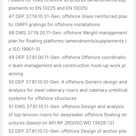
plements to EN 10225 and EN 10025)
47 DEP 37.19.10.31-Gen. offshore Glass reinforced plas
tic (GRP) gratings for offshore installations
48 DWS 37.19.20.11-Gen. offshore Weight management
plan for floating platforms (amendments/supplements t
o ISO 19901-5)
49 DEP 37.81.00.11-Gen. offshore Offshore coordinatio
n team management and construction hook-up work pl
anning
50 DEP 37.81.10.10-Gen. A offshore Generic design and
analysis for steel catenary risers and catenary umbilical
systems for offshore structures
51 DWS 37.81.10.11-Gen. offshore Design and analysis
of top tension risers for deepwater offshore floating str
uctures (based on API RP 2RD/ISO WD 13628-12)
52 DEP 37.81.10.12-Gen. offshore Design of anchor pile