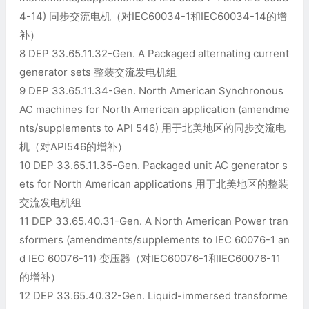
4-14) 同步交流电机（对IEC60034-1和IEC60034-14的增
补）
8 DEP 33.65.11.32-Gen. A Packaged alternating current
generator sets 整装交流发电机组
9 DEP 33.65.11.34-Gen. North American Synchronous
AC machines for North American application (amendme
nts/supplements to API 546) 用于北美地区的同步交流电
机（对API546的增补）
10 DEP 33.65.11.35-Gen. Packaged unit AC generator s
ets for North American applications 用于北美地区的整装
交流发电机组
11 DEP 33.65.40.31-Gen. A North American Power tran
sformers (amendments/supplements to IEC 60076-1 an
d IEC 60076-11) 变压器（对IEC60076-1和IEC60076-11
的增补）
12 DEP 33.65.40.32-Gen. Liquid-immersed transforme