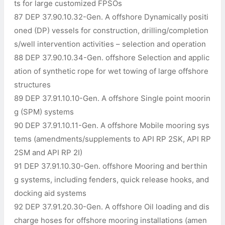
ts for large customized FPSOs
87 DEP 37.90.10.32-Gen. A offshore Dynamically positi
oned (DP) vessels for construction, drilling/completion
s/well intervention activities – selection and operation
88 DEP 37.90.10.34-Gen. offshore Selection and applic
ation of synthetic rope for wet towing of large offshore
structures
89 DEP 37.91.10.10-Gen. A offshore Single point moorin
g (SPM) systems
90 DEP 37.91.10.11-Gen. A offshore Mobile mooring sys
tems (amendments/supplements to API RP 2SK, API RP
2SM and API RP 2I)
91 DEP 37.91.10.30-Gen. offshore Mooring and berthin
g systems, including fenders, quick release hooks, and
docking aid systems
92 DEP 37.91.20.30-Gen. A offshore Oil loading and dis
charge hoses for offshore mooring installations (amen