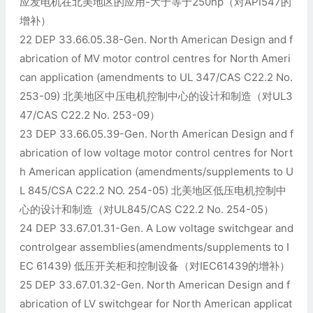
应发电机在北美地区的应用-大于等于250hp（对API547的
增补）
22 DEP 33.66.05.38-Gen. North American Design and f
abrication of MV motor control centres for North Ameri
can application (amendments to UL 347/CAS C22.2 No.
253-09) 北美地区中压电机控制中心的设计和制造（对UL3
47/CAS C22.2 No. 253-09）
23 DEP 33.66.05.39-Gen. North American Design and f
abrication of low voltage motor control centres for Nort
h American application (amendments/supplements to U
L 845/CSA C22.2 NO. 254-05) 北美地区低压电机控制中
心的设计和制造（对UL845/CAS C22.2 No. 254-05）
24 DEP 33.67.01.31-Gen. A Low voltage switchgear and
controlgear assemblies(amendments/supplements to I
EC 61439) 低压开关柜和控制设备（对IEC61439的增补）
25 DEP 33.67.01.32-Gen. North American Design and f
abrication of LV switchgear for North American applicat