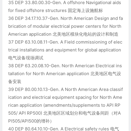
35 DEP 33.80.00.30-Gen. A offshore Navigational aids
for fixed offshore structures 固定海上设施航标
36 DEP 34.17.10.37-Gen. North American Design and fa
brication of modular electrical power centers for North
American application 北美地区模块化电站的设计和制造
37 DEP 63.10.08.11-Gen. A Field commissioning of elec
trical installations and equipment for global application
电气设备现场调试
38 DEP 63.20.08.10-Gen. North American Electrical ins
tallation for North American application 北美地区电气设
备安装
39 DEP 80.00.10.13-Gen. A North American Area classif
ication and electrical equipment spacing for North Ame
rican application (amendments/supplements to API RP
505/ API RP500) 北美地区区域划分和电气设备间距（对A
PI505/API500的增补）
40 DEP 80.64.10.10-Gen. A Electrical safety rules 电气