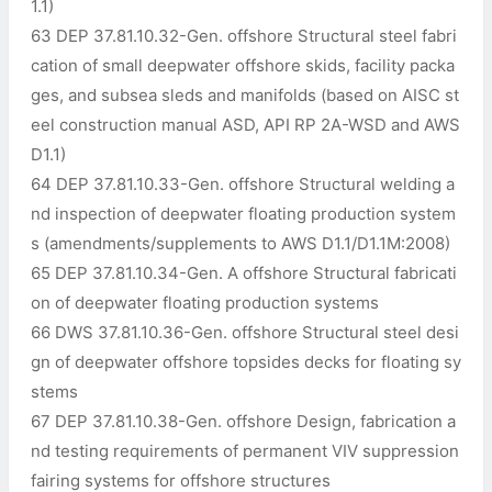
1.1)
63 DEP 37.81.10.32-Gen. offshore Structural steel fabri
cation of small deepwater offshore skids, facility packa
ges, and subsea sleds and manifolds (based on AISC st
eel construction manual ASD, API RP 2A-WSD and AWS
D1.1)
64 DEP 37.81.10.33-Gen. offshore Structural welding a
nd inspection of deepwater floating production system
s (amendments/supplements to AWS D1.1/D1.1M:2008)
65 DEP 37.81.10.34-Gen. A offshore Structural fabricati
on of deepwater floating production systems
66 DWS 37.81.10.36-Gen. offshore Structural steel desi
gn of deepwater offshore topsides decks for floating sy
stems
67 DEP 37.81.10.38-Gen. offshore Design, fabrication a
nd testing requirements of permanent VIV suppression
fairing systems for offshore structures