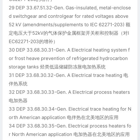
29 DEP 33.67.51.32-Gen. Gas-insulated, metal-enclose
d switchgear and controlgear for rated voltages above
52 kV (amendments/supplements to IEC 62271-203) 额
定电压大于52kV的气体保护金属框架开关柜和控制器（对I
EC62271-203的增补）
30 DEP 33.68.30.31-Gen. A Electrical heating system f
or frost heave prevention of refrigerated hydrocarbon
storage tanks 烃类低温储罐防冻胀电加热系统
31 DEP 33.68.30.32-Gen. A Electrical trace heating 电
伴热系统
32 DEP 33.68.30.33-Gen. A Electrical process heaters
电加热器
33 DEP 33.68.30.34-Gen. Electrical trace heating for N
orth American application 电伴热在北美地区的应用
34 DEP 33.68.30.35-Gen. Electrical process heaters fo
r North American application 电加热器在北美地区的应用