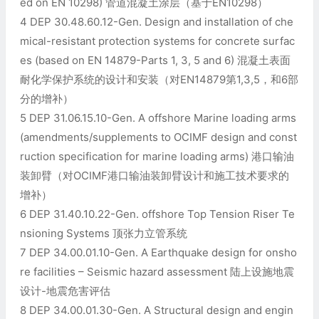
ed on EN 10298) 管道混凝土涂层（基于EN10298）
4 DEP 30.48.60.12-Gen. Design and installation of che
mical-resistant protection systems for concrete surfac
es (based on EN 14879-Parts 1, 3, 5 and 6) 混凝土表面
耐化学保护系统的设计和安装（对EN14879第1,3,5，和6部
分的增补）
5 DEP 31.06.15.10-Gen. A offshore Marine loading arms
(amendments/supplements to OCIMF design and const
ruction specification for marine loading arms) 港口输油
装卸臂（对OCIMF港口输油装卸臂设计和施工技术要求的
增补）
6 DEP 31.40.10.22-Gen. offshore Top Tension Riser Te
nsioning Systems 顶张力立管系统
7 DEP 34.00.01.10-Gen. A Earthquake design for onsho
re facilities – Seismic hazard assessment 陆上设施地震
设计-地震危害评估
8 DEP 34.00.01.30-Gen. A Structural design and engin