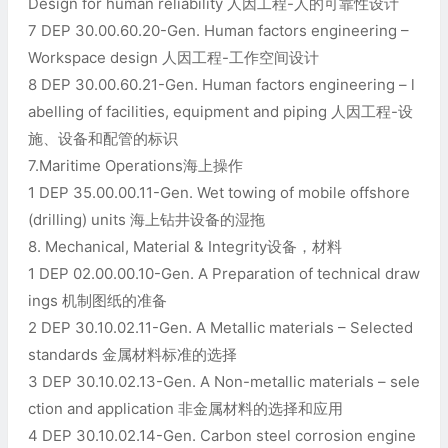
Design for human reliability 人因工程-人的可靠性设计
7 DEP 30.00.60.20-Gen. Human factors engineering –
Workspace design 人因工程-工作空间设计
8 DEP 30.00.60.21-Gen. Human factors engineering – l
abelling of facilities, equipment and piping 人因工程-设
施、设备和配管的标识
7.Maritime Operations海上操作
1 DEP 35.00.00.11-Gen. Wet towing of mobile offshore
(drilling) units 海上钻井设备的湿拖
8. Mechanical, Material & Integrity设备，材料
1 DEP 02.00.00.10-Gen. A Preparation of technical draw
ings 机制图纸的准备
2 DEP 30.10.02.11-Gen. A Metallic materials – Selected
standards 金属材料标准的选择
3 DEP 30.10.02.13-Gen. A Non-metallic materials – sele
ction and application 非金属材料的选择和应用
4 DEP 30.10.02.14-Gen. Carbon steel corrosion engine