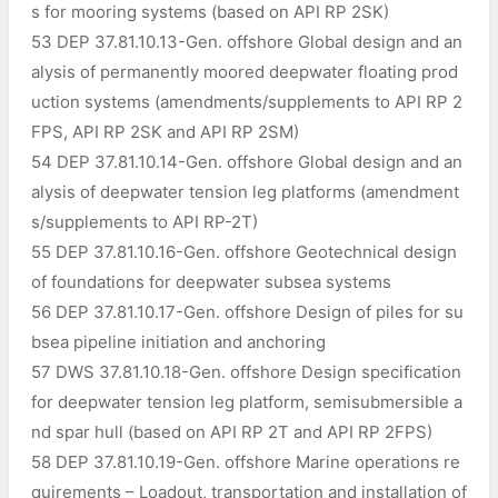
s for mooring systems (based on API RP 2SK)
53 DEP 37.81.10.13-Gen. offshore Global design and an
alysis of permanently moored deepwater floating prod
uction systems (amendments/supplements to API RP 2
FPS, API RP 2SK and API RP 2SM)
54 DEP 37.81.10.14-Gen. offshore Global design and an
alysis of deepwater tension leg platforms (amendment
s/supplements to API RP-2T)
55 DEP 37.81.10.16-Gen. offshore Geotechnical design
of foundations for deepwater subsea systems
56 DEP 37.81.10.17-Gen. offshore Design of piles for su
bsea pipeline initiation and anchoring
57 DWS 37.81.10.18-Gen. offshore Design specification
for deepwater tension leg platform, semisubmersible a
nd spar hull (based on API RP 2T and API RP 2FPS)
58 DEP 37.81.10.19-Gen. offshore Marine operations re
quirements – Loadout, transportation and installation of