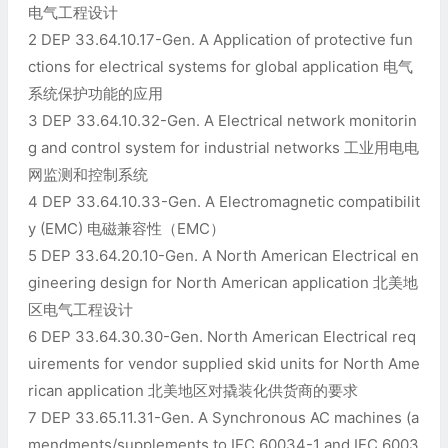
电气工程设计
2 DEP 33.64.10.17-Gen. A Application of protective fun
ctions for electrical systems for global application 电气
系统保护功能的应用
3 DEP 33.64.10.32-Gen. A Electrical network monitorin
g and control system for industrial networks 工业用电电
网监测和控制系统
4 DEP 33.64.10.33-Gen. A Electromagnetic compatibilit
y (EMC) 电磁兼容性（EMC）
5 DEP 33.64.20.10-Gen. A North American Electrical en
gineering design for North American application 北美地
区电气工程设计
6 DEP 33.64.30.30-Gen. North American Electrical req
uirements for vendor supplied skid units for North Ame
rican application 北美地区对撬装化供货商的要求
7 DEP 33.65.11.31-Gen. A Synchronous AC machines (a
mendments/supplements to IEC 60034-1 and IEC 6003