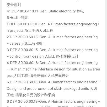
安全规则
41 DEP 80.64.10.11-Gen. Static electricity 静电
6.Health健康
1 DEP 30.00.60.10-Gen. A Human factors engineering i
n projects 项目中的人因工程
2 DEP 30.00.60.13-Gen. A Human factors engineering
– valves 人因工程-阀门
3 DEP 30.00.60.15-Gen. A Human factors engineering
– control room design 人因工程-控制室设计
4 DEP 30.00.60.16-Gen. A Human factors engineering
– Human machine interface design for situation awaren
ess 人因工程-情景感知的人机界面设计
5 DEP 30.00.60.18-Gen. A Human factors engineering –
Design and procurement of skid- packaged units 人因
工程-撬装化单元的设计和采购
6 DEP 30.00.60.19-Gen. A Human factors engineering –