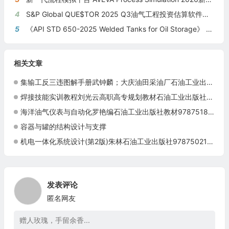
4
S&P Global QUE$TOR 2025 Q3油气工程投资估算软件新版本发布
5
《API STD 650-2025 Welded Tanks for Oil Storage》 《钢制焊接储油罐》（中英文对照版）
相关文章
集输工反三违图解手册武钟麟；大庆油田采油厂石油工业出版社9787502190729
焊接技能实训教程刘光云高职高专规划教材石油工业出版社现货9787502170455
海洋油气仪表与自动化罗艳编石油工业出版社教材9787518309429
容器与罐的结构设计与支撑
机电一体化系统设计(第2版)朱林石油工业出版社9787502166137
发表评论
匿名网友