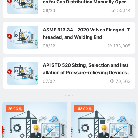
es for Gas Distribution Manually Operat
ed, NPS 2½ (DN 65) to NPS 12 (DN 30
08/26
55,114
0), 125 psig (8.6 bar) Maximum
ASME B16.34 – 2020 Valves Flanged, T
hreaded, and Welding End
08/22
138,005
API STD 520 Sizing, Selection and Inst
allation of Pressure-relieving Devices
Part Il—Installation
07/02
70,563
26.00元
158.00元