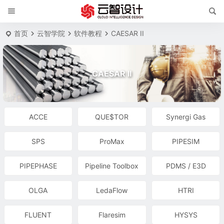
首页
云智学院
软件教程
CAESAR II
CAESAR II
ACCE
QUE$TOR
Synergi Gas
SPS
ProMax
PIPESIM
PIPEPHASE
Pipeline Toolbox
PDMS / E3D
OLGA
LedaFlow
HTRI
FLUENT
Flaresim
HYSYS