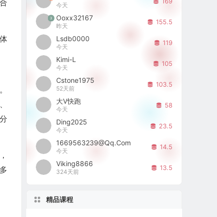
169
合
今天
Ooxx32167
3
155.5
昨天
体
Lsdb0000
119
今天
Kimi-L
105
今天
Cstone1975
103.5
52天前
。
大V快跑
析、
58
今天
分
Ding2025
23.5
今天
1669563239@qq.com
14.5
今天
，
Viking8866
13.5
更多
324天前
精品课程