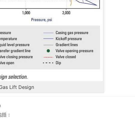
as Lift Design
s）
包括：