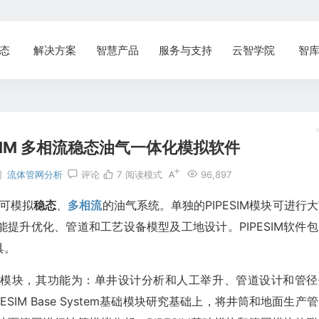
态
解决方案
智慧产品
服务与支持
云智学院
智
PIPESIM 多相流稳态油气一体化模拟软件
网
流体管网分析
评论
7
阅读模式
96,897
可模拟
稳态
、
多相流
的油气系统。单独的PIPESIM模块可进行
提升优化、管道和工艺设备模型及工地设计。PIPESIM软件包
具。
软件包的基础模块，其功能为：单井设计分析和人工举升、管道设计和管
在PIPESIM Base System基础模块研究基础上，将井筒和地面生产