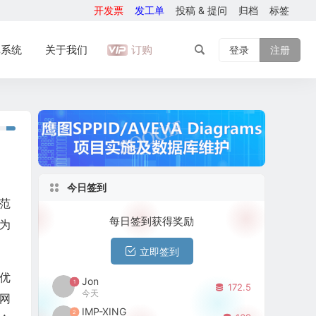
开发票
发工单
投稿 & 提问
归档
标签
库系统
关于我们
订购
登录
注册
今日签到
大范
每日签到获得奖励
为
立即签到
径优
Jon
1
172.5
今天
管网
IMP-XING
2