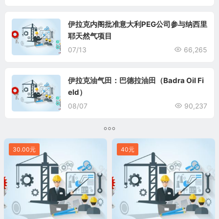
伊拉克内阁批准意大利PEG公司参与纳西里
耶天然气项目
07/13
66,265
伊拉克油气田：巴德拉油田（Badra Oil Fi
eld）
08/07
90,237
30.00元
40元