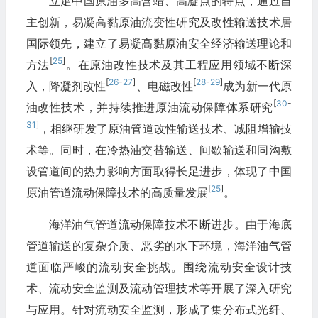
立足中国原油多高含蜡、高凝点的特点，通过自
主创新，易凝高黏原油流变性研究及改性输送技术居
国际领先，建立了易凝高黏原油安全经济输送理论和
[
25
]
方法
。在原油改性技术及其工程应用领域不断深
[
26
-
27
]
[
28
-
29
]
入，降凝剂改性
、电磁改性
成为新一代原
[
30
-
油改性技术，并持续推进原油流动保障体系研究
31
]
，相继研发了原油管道改性输送技术、减阻增输技
术等。同时，在冷热油交替输送、间歇输送和同沟敷
设管道间的热力影响方面取得长足进步，体现了中国
[
25
]
原油管道流动保障技术的高质量发展
。
海洋油气管道流动保障技术不断进步。由于海底
管道输送的复杂介质、恶劣的水下环境，海洋油气管
道面临严峻的流动安全挑战。围绕流动安全设计技
术、流动安全监测及流动管理技术等开展了深入研究
与应用。针对流动安全监测，形成了集分布式光纤、