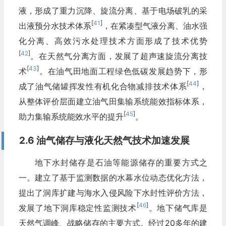
液，形成了重力沉降、旋流分离、基于电场破乳的采
[
41
]
出液预分水技术体系
，在紧凑型气液分离、油水强
化分离、高效污水处理技术方面形成了技术优势
[
42
]
。在天然气分离方面，发展了超声速旋流分离技
[
43
]
术
。在油气田地面工程绿色低碳发展趋势下，形
[
44
]
成了油气储罐挥发性有机化合物减排技术体系
，
从整体评价层面建立油气田集输系统能效指标体系，
[
45
]
助力集输系统能效水平的提升
。
2.6 油气储存与液化天然气技术加速发展
地下水封储存是石油等能源储存的重要方式之
一。建立了基于监测数据的水幕水位动态优化方法，
提出了洞库扩建与海水入侵风险下水封性评价方法，
[
46
]
发展了地下洞库稳定性监测技术
。地下储气库是
天然气调峰、战略储存的主要方式。经过20多年的建