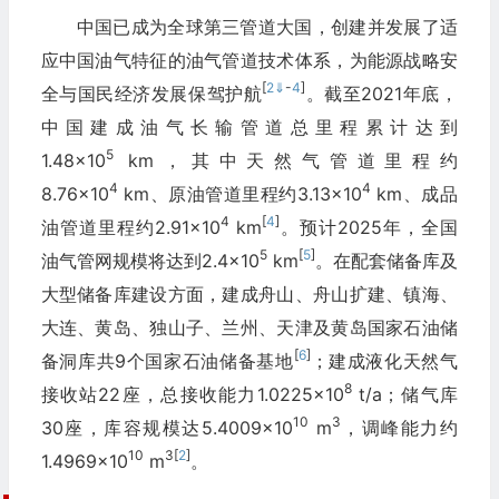
中国已成为全球第三管道大国，创建并发展了适
应中国油气特征的油气管道技术体系，为能源战略安
[
2
⇓
-
4
]
全与国民经济发展保驾护航
。截至2021年底，
中国建成油气长输管道总里程累计达到
5
1.48×10
km，其中天然气管道里程约
4
4
8.76×10
km、原油管道里程约3.13×10
km、成品
4
[
4
]
油管道里程约2.91×10
km
。预计2025年，全国
5
[
5
]
油气管网规模将达到2.4×10
km
。在配套储备库及
大型储备库建设方面，建成舟山、舟山扩建、镇海、
大连、黄岛、独山子、兰州、天津及黄岛国家石油储
[
6
]
备洞库共9个国家石油储备基地
；建成液化天然气
8
接收站22座，总接收能力1.0225×10
t/a；储气库
10
3
30座，库容规模达5.4009×10
m
，调峰能力约
10
3
[
2
]
1.4969×10
m
。