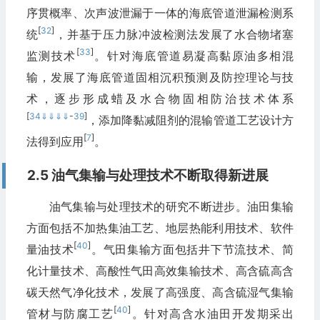
序贯概率、次声波泄漏于一体的海底管道泄漏检测系
[
32
]
统
，并基于压力脉冲波检测法发展了水合物堵塞
[
33
]
监测技术
。针对海底管道易凝高黏原油多相混
输，发展了海底管道固相沉积预测及防控理论与技
术，逐步形成蜡及水合物固相防治技术体系
[
34
⇓
⇓
⇓
⇓
-
39
]
，添加降黏减阻剂的混输管道工艺设计方
[
7
]
法得到应用
。
2.5 油气集输与处理技术不断取得新进展
油气集输与处理技术的研究不断进步。油田集输
方面包括不加热集油工艺、地层热能利用技术、软件
[
40
]
量油技术
。气田集输方面包括井下节流技术、简
化计量技术、高酸性气田高效集输技术、高含硫高含
碳天然气净化技术，发展了高强度、高含硫湿气集输
[
40
]
管材与防腐工艺
。针对高含水油田开发期采出