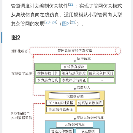
[
22
]
管道调度计划编制仿真软件
；实现了管网仿真模式
从离线仿真向在线仿真、适用规模从小型管网向大型
[
23
-
24
]
[
23
]
复杂管网的发展
（
图2
）。
图2