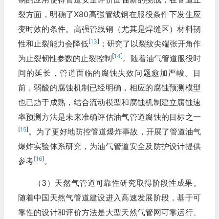
裂方面，明确了X80高强管线钢在服役条件下发生应
变时效的条件。高强管线钢（尤其是焊缝区）材料韧
[
13
]
性和止裂能力会降低
；研究了以裂纹尖端张开角作
[
14
]
为止裂韧性参数的止裂控制
。随着油气管道服役时
间的延长，管道面临的腐蚀失效问题愈加严峻。目
前，弱酸的腐蚀机制已经明确，相应的腐蚀预测模型
也已趋于成熟，结合流动模型和腐蚀机制建立腐蚀速
率预测方法是未来准确评估油气管道腐蚀的目标之一
[
15
]
。为了更好地防控管道爆炸事故，开展了管道油气
爆炸实验体系研究，为油气管道安全及防护设计提供
[
16
]
参考
。
（3）天然气管道可靠性研究取得阶段性成果。
随着中国天然气管道建设进入高速发展阶段，基于可
靠性的设计和评价方法是大型天然气管网可靠运行、