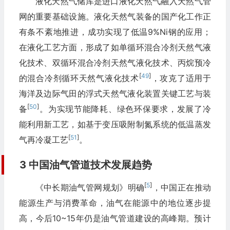
液化天然气储库是进口液化天然气融入天然气管
网的重要基础设施。液化天然气装备的国产化工作正
有条不紊地推进，成功实现了低温9%Ni钢的应用；
在液化工艺方面，形成了如单循环混合冷剂天然气液
化技术、双循环混合冷剂天然气液化技术、丙烷预冷
[
49
]
的混合冷剂循环天然气液化技术
，攻克了适用于
海洋及边际气田的浮式天然气液化装置关键工艺与装
[
50
]
备
。为实现节能降耗、绿色环保要求，发展了冷
能利用新工艺，如基于变压吸附制氮系统的低温蒸发
[
51
]
气再冷凝工艺
。
3 中国油气管道技术发展趋势
[
5
]
《中长期油气管网规划》明确
，中国正在推动
能源生产与消费革命，油气在能源中的地位逐步提
高，今后10~15年仍是油气管道建设的高峰期。预计