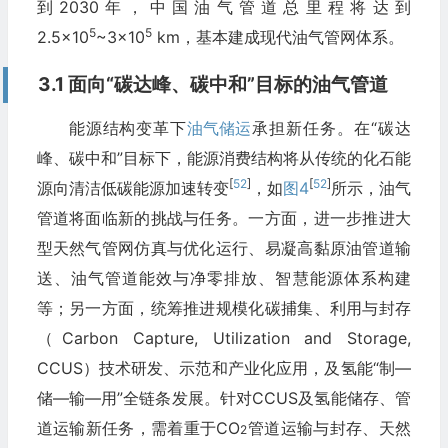
到2030年，中国油气管道总里程将达到
5
5
2.5×10
~3×10
km，基本建成现代油气管网体系。
3.1 面向“碳达峰、碳中和”目标的油气管道
能源结构变革下
油气储运
承担新任务。在“碳达
峰、碳中和”目标下，能源消费结构将从传统的化石能
[
52
]
[
52
]
源向清洁低碳能源加速转变
，如
图4
所示，油气
管道将面临新的挑战与任务。一方面，进一步推进大
型天然气管网仿真与优化运行、易凝高黏原油管道输
送、油气管道能效与净零排放、智慧能源体系构建
等；另一方面，统筹推进规模化碳捕集、利用与封存
（Carbon Capture, Utilization and Storage,
CCUS）技术研发、示范和产业化应用，及氢能“制—
储—输—用”全链条发展。针对CCUS及氢能储存、管
道运输新任务，需着重于CO
管道运输与封存、天然
2