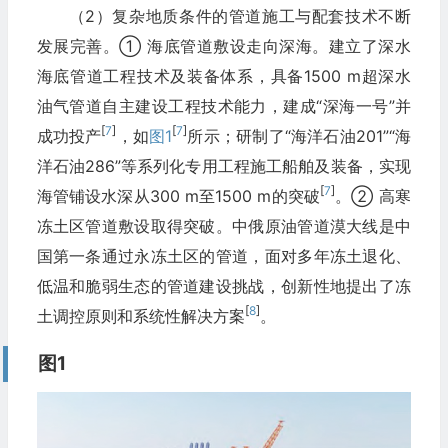
（2）复杂地质条件的管道施工与配套技术不断
发展完善。① 海底管道敷设走向深海。建立了深水
海底管道工程技术及装备体系，具备1500 m超深水
油气管道自主建设工程技术能力，建成“深海一号”并
[
7
]
[
7
]
成功投产
，如
图1
所示；研制了“海洋石油201”“海
洋石油286”等系列化专用工程施工船舶及装备，实现
[
7
]
海管铺设水深从300 m至1500 m的突破
。② 高寒
冻土区管道敷设取得突破。中俄原油管道漠大线是中
国第一条通过永冻土区的管道，面对多年冻土退化、
低温和脆弱生态的管道建设挑战，创新性地提出了冻
[
8
]
土调控原则和系统性解决方案
。
图1