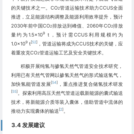
的关键技术之一。CO
管道运输技术助力CCUS全面
2
推进，立足能源结构调整及能源利用效率提升，预计
2030年前中国CO
排放达到峰值、2060年CO
排放
2
2
9
量约为1.5×10
t，预计需CCUS利用规模约为
9
[
52
]
1.0×10
t
，管道运输将成为CCUS技术的关键，应
着重攻克CO
管道运输工艺及安全关键技术。
2
积极开展纯氢与掺氢天然气管道安全技术研究，
利用已有天然气管网以掺氢天然气的形式输送氢气，
[
54
]
加快氢能管道发展
，重点推进复合储氢技术研发
[
55
]
。探索利用高压天然气管道运载新能源的囊式输送
技术，将新能源介质等装入囊体，借助管道中流体的
[
2
]
推动力实现囊体的输送
。
3.4 发展建议