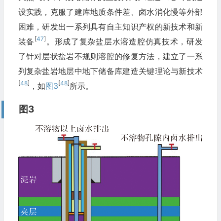
设实践，克服了建库地质条件差、卤水消化慢等外部
困难，研发出一系列具有自主知识产权的新技术和新
[
47
]
装备
。形成了复杂盐层水溶造腔仿真技术，研发
了针对层状盐岩不规则溶腔的修复方法，建立了一系
列复杂盐岩地层中地下储备库建造关键理论与新技术
[
48
]
[
48
]
，如
图3
所示。
图3