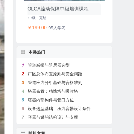
OLGA流动保障中级培训课程
中级
完结
￥199.00
95人学习
本类热门
1
管道减振与阻尼器选型
2
厂区总体布置原则与安全间距
3
管道应力分析基础与合格准则
4
塔器布置：精馏塔与吸收塔
5
塔器内部构件与管口方位
6
设备选型基础：压力容器设计条件
7
容器与罐的结构设计与支撑
随机文章