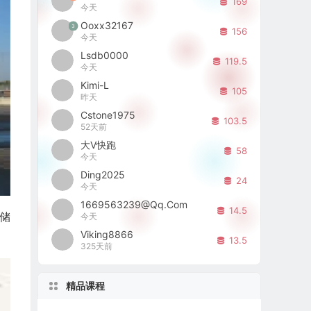
169
今天
Ooxx32167
3
156
今天
Lsdb0000
119.5
今天
Kimi-L
105
昨天
Cstone1975
103.5
52天前
大V快跑
58
今天
Ding2025
24
今天
1669563239@qq.com
14.5
储
今天
Viking8866
13.5
325天前
精品课程