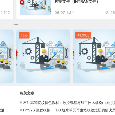
控制文件（INTRAN文件）
92,512
06/07
1
95
75元
48.30元
相关文章
石油高等院校特色教材：数控编程与加工技术杨松山,刘洪波石油工业出版社97875021710
布局
HYSYS 流程模拟：TEG 脱水单元再生塔收敛难题的解决