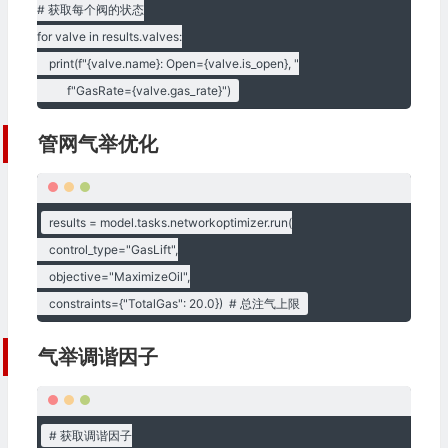
# 获取每个阀的状态

for valve in results.valves:

    print(f"{valve.name}: Open={valve.is_open}, "

          f"GasRate={valve.gas_rate}")
管网气举优化
results = model.tasks.networkoptimizer.run(

    control_type="GasLift",

    objective="MaximizeOil",

    constraints={"TotalGas": 20.0})  # 总注气上限
气举调谐因子
# 获取调谐因子
