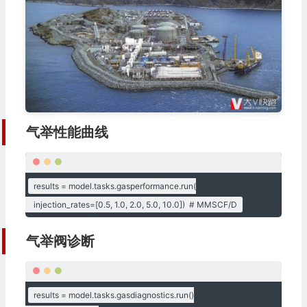
气举性能曲线
results = model.tasks.gasperformance.run(

    injection_rates=[0.5, 1.0, 2.0, 5.0, 10.0])  # MMSCF/D
气举阀诊断
results = model.tasks.gasdiagnostics.run()
