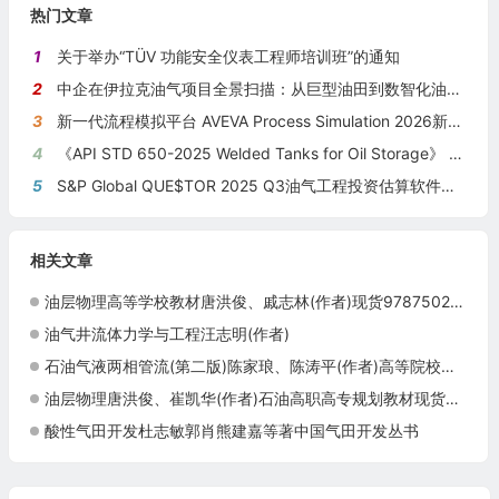
热门文章
1
关于举办“TÜV 功能安全仪表工程师培训班”的通知
2
中企在伊拉克油气项目全景扫描：从巨型油田到数智化油田的系统性布局
3
新一代流程模拟平台 AVEVA Process Simulation 2026新版本发布
4
《API STD 650-2025 Welded Tanks for Oil Storage》 《钢制焊接储油罐》（中英文对照版）
5
S&P Global QUE$TOR 2025 Q3油气工程投资估算软件新版本发布
相关文章
油层物理高等学校教材唐洪俊、戚志林(作者)现货9787502199364
油气井流体力学与工程汪志明(作者)
石油气液两相管流(第二版)陈家琅、陈涛平(作者)高等院校石油天然气类规划教材
油层物理唐洪俊、崔凯华(作者)石油高职高专规划教材现货9787502159474
酸性气田开发杜志敏郭肖熊建嘉等著中国气田开发丛书