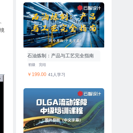
为、
境
204节
石油炼制：产品与工艺完全指南
初级
完结
￥199.00
41人学习
8节