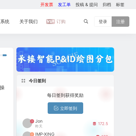
开发票
发工单
投稿 & 提问
归档
标签
库系统
关于我们
订购
登录
注册
今日签到
操
每日签到获得奖励
立即签到
Jon
1
172.5
昨天
IMP-XING
2