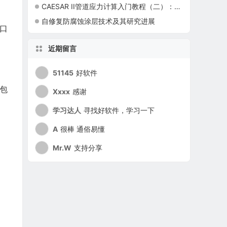
CAESAR II管道应力计算入门教程（二）：基础操作（初始位移、管嘴、弹簧）
自修复防腐蚀涂层技术及其研究进展
口
近期留言
51145
好软件
，包
Xxxx
感谢
学习达人
寻找好软件，学习一下
A
很棒 通俗易懂
Mr.W
支持分享