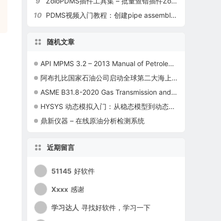
9
ZoloPDMS插件工具集 – 批量查错插件ZoloCheck介绍
10
PDMS视频入门教程：创建pipe assembly（以地上地下分割assembly为例）
随机文章
API MPMS 3.2 – 2013 Manual of Petroleum Measurement Standards Chapter 3—Tank Gauging Section 2
阿布扎比国家石油公司启动全球第二大海上油田扩建项目
ASME B31.8-2020 Gas Transmission and Distribution Piping Systems
HYSYS 动态模拟入门：从稳态模型到动态工况切换的实操步骤
鼎新仪器 – 在线原油分析检测系统
近期留言
51145
好软件
Xxxx
感谢
学习达人
寻找好软件，学习一下