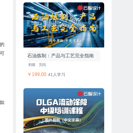
204节
l的
l可
石油炼制：产品与工艺完全指南
初级
完结
￥199.00
41人学习
，如
8节