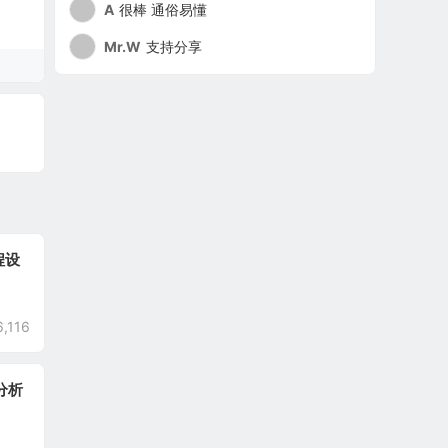
A
很棒 通俗易懂
Mr.W
支持分享
程设
6,116
和分析