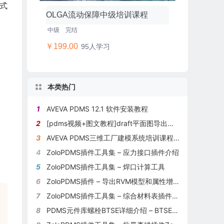
式
OLGA流动保障中级培训课程
中级
完结
￥199.00
95人学习
本类热门
1
AVEVA PDMS 12.1 软件安装教程
2
[pdms视频+图文教程]draft平面图导出成cad格式-两种方式的对比
3
AVEVA PDMS三维工厂建模系统培训课程（PDMS101)
4
ZoloPDMS插件工具集 – 应力接口插件介绍
5
ZoloPDMS插件工具集 – 焊口计算工具
6
ZoloPDMS插件 – 导出RVM模型和属性增强工具
7
ZoloPDMS插件工具集 – 综合材料表插件ZoloMTO
8
PDMS元件库螺栓BTSE详细介绍 – BTSE的分类、新建和关联