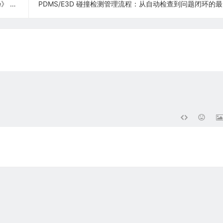
对照版）
P