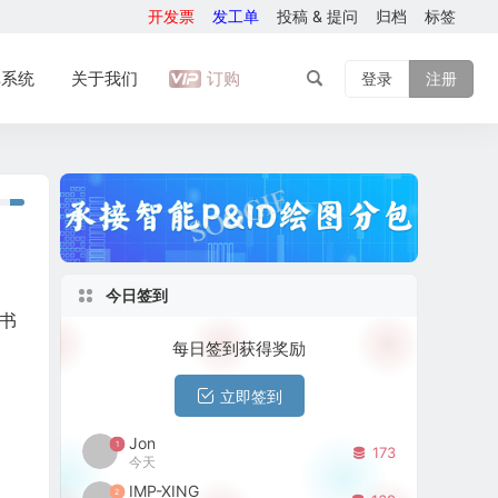
开发票
发工单
投稿 & 提问
归档
标签
库系统
关于我们
订购
登录
注册
今日签到
书
每日签到获得奖励
立即签到
Jon
1
173
今天
IMP-XING
2