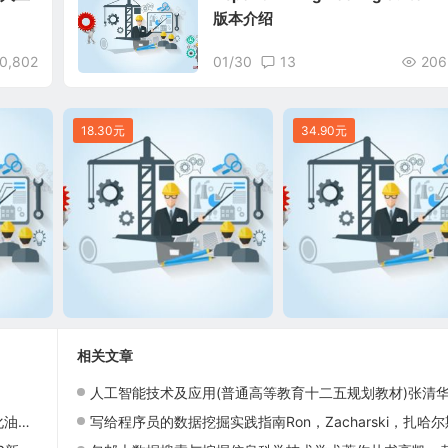
版本介绍
0,802
01/30
13
206
18.30元
34.90元
相关文章
人工智能技术及应用(普通高等教育十二五规划教材)张清华(作者)978751141268
布局
写给程序员的数据挖掘实践指南Ron，Zacharski，扎哈尔斯基著；王斌译现货97871153363