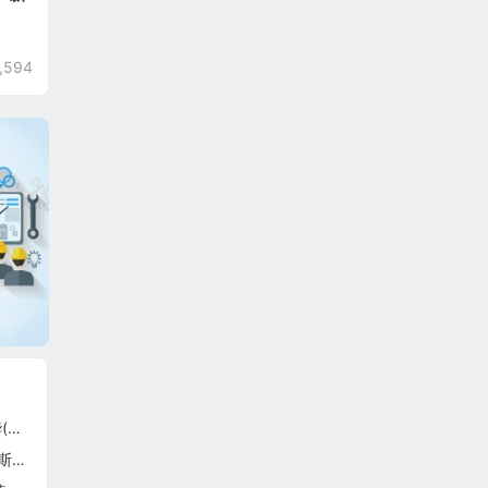
,594
3
54