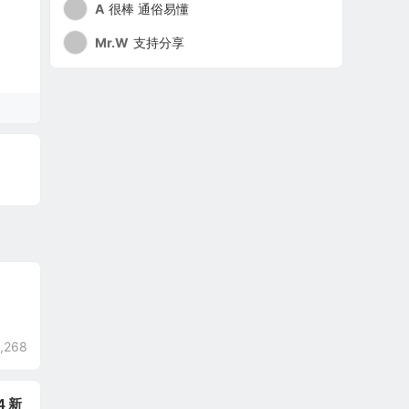
A
很棒 通俗易懂
Mr.W
支持分享
,268
14 新