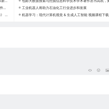
本发布
包邮大数据搜索与挖掘信息科学技术学术著作丛书高凯，黄河
发布
工业机器人将助力石油化工行业进步和发展
对照版）
机器学习：现代计算机视觉 & 生成人工智能 视频课程下载