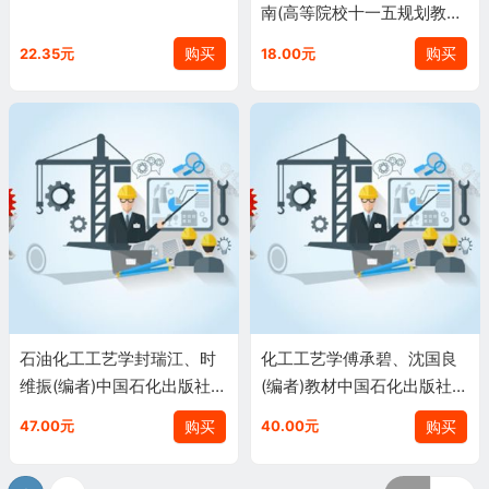
南(高等院校十一五规划教材)
王虹、高劲松、程丽华(作者)
购买
购买
22.35元
18.00元
9787511400017
石油化工工艺学封瑞江、时
化工工艺学傅承碧、沈国良
维振(编者)中国石化出版社9
(编者)教材中国石化出版社9
787511408334
787511425621
购买
购买
47.00元
40.00元