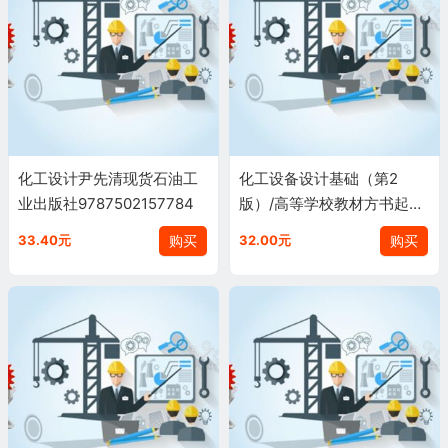
化工设计尹先清现货石油工
化工设备设计基础（第2
业出版社9787502157784
版）/高等学校教材方书起，
魏新利编现货97871222348
购买
购买
33.40元
32.00元
89