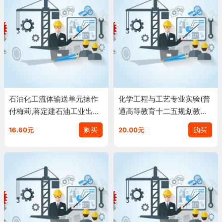
石油化工流体输送单元操作
化学工程与工艺专业实验(普
付梅莉,蒋定建石油工业出版
通高等教育十二五规划教材)
社9787502176747
李岩梅(编者)978751141345
购买
购买
16.60元
20.00元
1