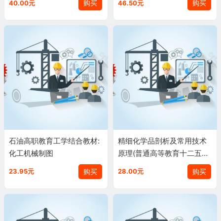
购买
购买
40.00元
46.50元
石油高职教育工学结合教材:
精细化学品剖析及常用技术
化工机械制图
原理(普通高等教育十二五规
划教材)贾长英、唐丽华、张
购买
购买
23.95元
28.00元
晓娟(作者)9787511411341