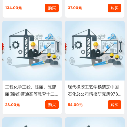
气集团公司统编培训教材
购买
购买
134.00元
37.00元
工程化学王毅、陈丽、陈娜
现代橡胶工艺学杨清芝中国
丽(编者)普通高等教育十二五
石化总公司情报研究所9787
规划教材9787511423214
800436307
购买
购买
28.00元
54.00元