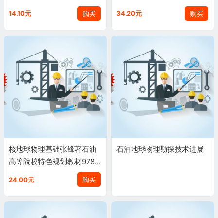
嘉戌高石油工业出版社9787
石油天然气集团公司人事服
购买
购买
14.10元
34.20元
502165772
务中心石油工业出版社9787
5
核地球物理基础张锋著石油
石油地球物理勘探技术进展
高等院校特色规划教材9787
518307739
购买
24.00元