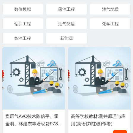
数值模拟
采油工程
油气地质
钻井工程
油气储运
化学工程
炼油工程
新能源
煤层气AVO技术陈信平、霍
高等学校教材:测井原理与应
全明、林建东等著现货9787
用(英语)刘红岐(作者)
518301980