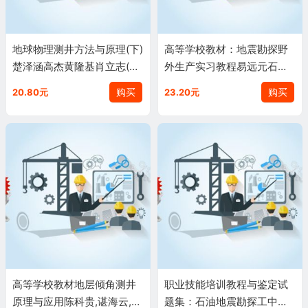
地球物理测井方法与原理(下)
高等学校教材：地震勘探野
楚泽涵高杰黄隆基肖立志(作
外生产实习教程易远元石油
者)
工业出版社9787502187484
购买
购买
20.80元
23.20元
高等学校教材地层倾角测井
职业技能培训教程与鉴定试
原理与应用陈科贵,谌海云,孙
题集：石油地震勘探工中国