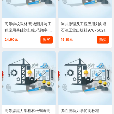
高等学校教材:现场测井与工
测井原理及工程应用刘向君
程应用基础刘红岐,范翔宇,夏
石油工业出版社978750215
宏泉,石油工业出版社97875
7975
购买
购买
24.90元
19.10元
02194932
高等渗流力学程林松编著高
弹性波动力学简明教程