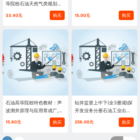
等院校石油天然气类规划教
材油气田勘探与开发本科考
购买
购买
33.40元
15.00元
研石油工业出版社正版现货9
787502187132
石油高等院校特色教材：声
钻井监督上中下(全3册)勘探
波测井原理与应用章成广,江
开发业务分册石油工业出版
万哲,潘和平石油工业出版社
社
购买
购买
15.80元
256.00元
9787502170042