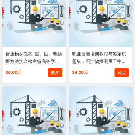
普通物探教程-重、磁、电勘
职业技能培训教程与鉴定试
探方法沈金松主编高等学校
题集：石油物探测量工中国
教材重力勘探磁法勘探和电
石油天然气集团公司人事服
购买
购买
36.00元
34.20元
法勘探石油工业出版社正版9
务中心石油工业出版社9787
787518302864
5