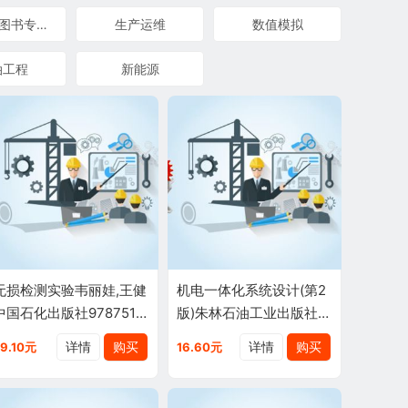
石油化工图书专营店
生产运维
数值模拟
油工程
新能源
无损检测实验韦丽娃,王健
机电一体化系统设计(第2
中国石化出版社9787511
版)朱林石油工业出版社9
431295
787502166137
详情
购买
详情
购买
29.10元
16.60元