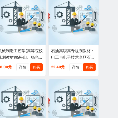
机械制造工艺学(高等院校
石油高职高专规划教材：
规划教材)杨松山、杨光、
电工与电子技术李丽石油
王金东(著者)石油工业出
工业出版社9787502159
详情
购买
详情
购买
28.00元
22.40元
版社
207