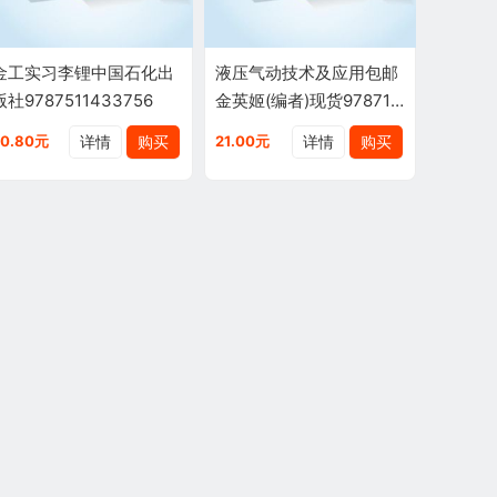
金工实习李锂中国石化出
液压气动技术及应用包邮
版社9787511433756
金英姬(编者)现货978712
2056924
详情
购买
详情
购买
20.80元
21.00元