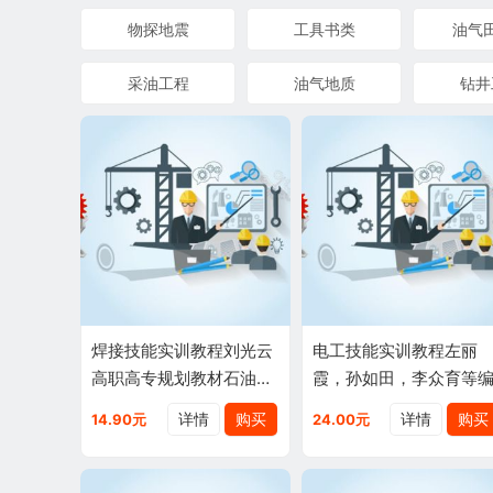
物探地震
工具书类
油气
采油工程
油气地质
钻井
焊接技能实训教程刘光云
电工技能实训教程左丽
高职高专规划教材石油工
霞，孙如田，李众育等
业出版社现货978750217
详情
购买
详情
购买
14.90元
24.00元
0455