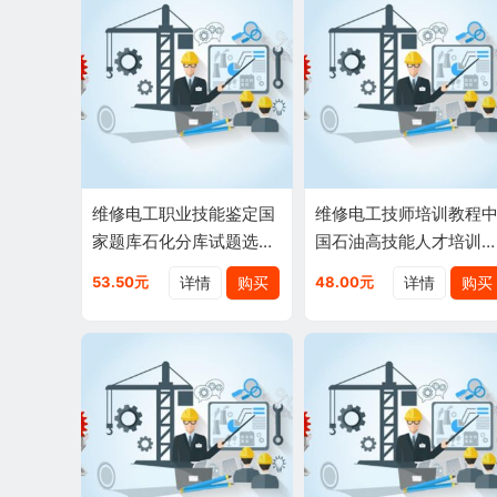
维修电工职业技能鉴定国
维修电工技师培训教程
家题库石化分库试题选编
国石油高技能人才培训
现货中国石化系统考级专
书现货9787502191009
详情
购买
详情
购买
53.50元
48.00元
用