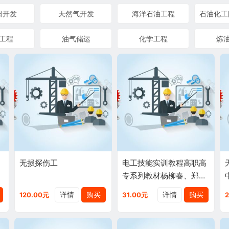
田开发
天然气开发
海洋石油工程
工程
油气储运
化学工程
炼
无损探伤工
电工技能实训教程高职高
编
专系列教材杨柳春、郑怡
(编者)9787511430984
详情
购买
详情
购买
120.00元
31.00元