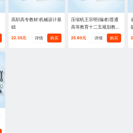
高职高专教材:机械设计基
压缩机王宗明(编者)普通
础
高等教育十二五规划教材
9787511417992
详情
购买
详情
购买
22.35元
25.60元
能
7