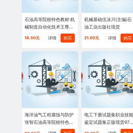
石油高等院校特色教材:机
机械基础伍泳川(主编)石
械制造自动化技术王尊策,
油工业出版社现货
任永良,李森,温后珍石油
详情
购买
详情
购买
18.30元
21.00元
高石油工业出版社97875
02194
海洋油气工程腐蚀与防护
电工下册试题集职业技
张智石油高等院校特色规
鉴定试题集正版现货978
划教材
563620