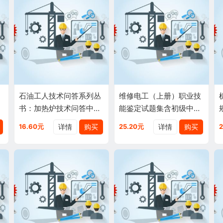
中
石油工人技术问答系列丛
维修电工（上册）职业技
丛
书：加热炉技术问答中国
能鉴定试题集含初级中级
石油辽阳机电仪研修中心
二个级别含答案理论知识
详情
购买
详情
购买
16.60元
25.20元
石油工业出版社9787502
试题技能操作正版中国石
194727
油大学出版社97875636
20074