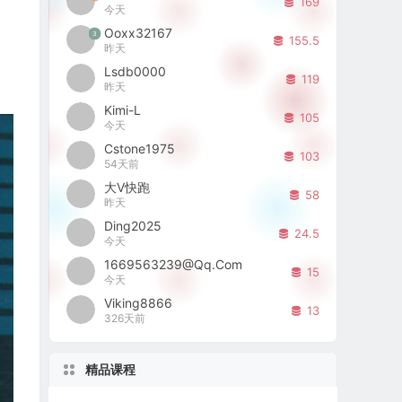
169
今天
Ooxx32167
3
155.5
昨天
Lsdb0000
119
昨天
Kimi-L
105
今天
Cstone1975
103
54天前
大V快跑
58
昨天
Ding2025
24.5
今天
1669563239@qq.com
15
今天
Viking8866
13
326天前
精品课程