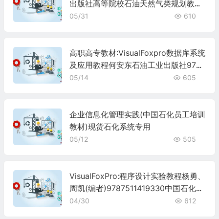
出版社高等院校石油天然气类规划教材
油气地质与勘探专业本科考研教材9787
05/31
610
502155476
高职高专教材:VisualFoxpro数据库系统
及应用教程何安东石油工业出版社9787
502164072
05/14
605
企业信息化管理实践(中国石化员工培训
教材)现货石化系统专用
05/12
505
VisualFoxPro:程序设计实验教程杨勇、
周凯(编者)9787511419330中国石化出
版社
04/30
612