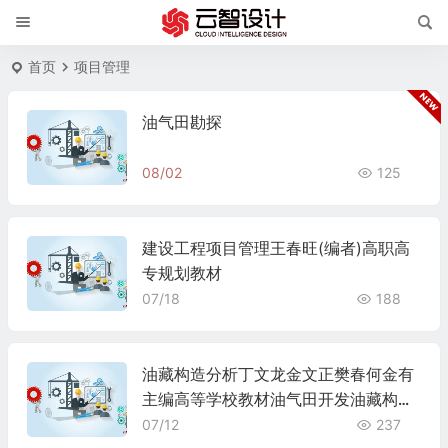
首页
项目管理
油气田勘探
08/02
125
建设工程项目管理王春旺(编者)高职高
专规划教材
07/18
188
油藏构造分析丁文龙金文正樊春何金有
主编高等学校教材油气田开发油藏构造
精细描述石油工业出版社正版9787502
07/12
237