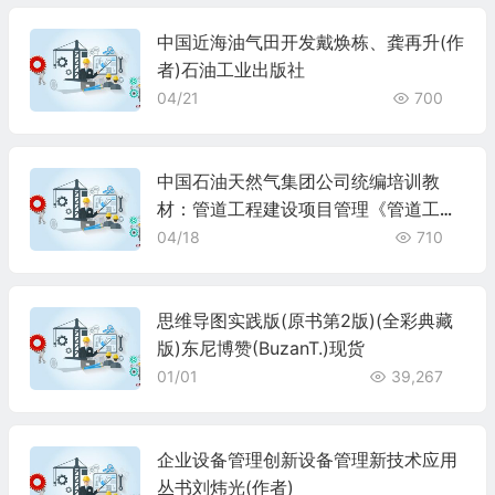
中国近海油气田开发戴焕栋、龚再升(作
者)石油工业出版社
04/21
700
中国石油天然气集团公司统编培训教
材：管道工程建设项目管理《管道工程
建设项目管理》编委会石油工业出版
04/18
710
思维导图实践版(原书第2版)(全彩典藏
版)东尼博赞(BuzanT.)现货
01/01
39,267
企业设备管理创新设备管理新技术应用
丛书刘炜光(作者)