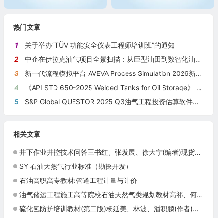
热门文章
1
关于举办“TÜV 功能安全仪表工程师培训班”的通知
2
中企在伊拉克油气项目全景扫描：从巨型油田到数智化油田的系统性布局
3
新一代流程模拟平台 AVEVA Process Simulation 2026新版本发布
4
《API STD 650-2025 Welded Tanks for Oil Storage》 《钢制焊接储油罐》（中英文对照版）
5
S&P Global QUE$TOR 2025 Q3油气工程投资估算软件新版本发布
相关文章
井下作业井控技术问答王书红、张发展、徐大宁(编者)现货石油工人技术问答系列丛书
SY 石油天然气行业标准（勘探开发）
石油高职高专教材:管道工程计量与计价
油气储运工程施工高等院校石油天然气类规划教材高祁、何利民现货9787502157883
硫化氢防护培训教材(第二版)杨延美、林波、潘积鹏(作者)中国石化出版社9787511408433