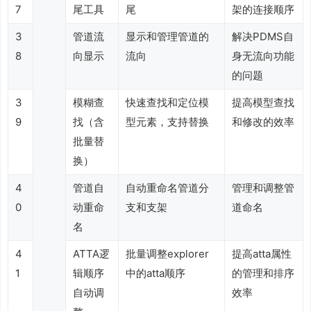
7
尾工具
尾
架的连接顺序
3
管道流
显示和管理管道的
解决PDMS自
8
向显示
流向
身无流向功能
的问题
3
模糊查
快速查找和定位模
提高模型查找
9
找（含
型元素，支持替换
和修改的效率
批量替
换）
4
管道自
自动重命名管道分
管理和调整管
0
动重命
支和支架
道命名
名
4
ATTA逻
批量调整explorer
提高atta属性
1
辑顺序
中的atta顺序
的管理和排序
自动调
效率