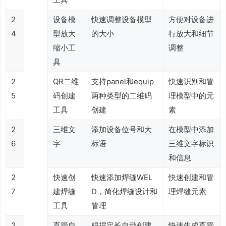
2
设备模
快速调整设备模型
方便对设备进
4
型放大
的大小
行放大和细节
缩小工
调整
具
2
QR二维
支持panel和equip
快速识别和管
5
码创建
两种类型的二维码
理模型中的元
工具
创建
素
2
三维文
添加设备位号和大
在模型中添加
6
字
标语
三维文字标识
和信息
2
快速创
快速添加焊缝WEL
快速创建和管
7
建焊缝
D，简化焊缝设计和
理焊缝元素
工具
管理
2
直管自
根据定长自动创建
快速生成直管