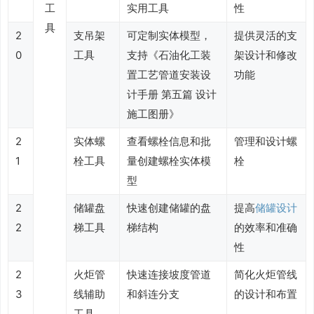
工
实用工具
性
具
2
支吊架
可定制实体模型，
提供灵活的支
0
工具
支持《石油化工装
架设计和修改
置工艺管道安装设
功能
计手册 第五篇 设计
施工图册》
2
实体螺
查看螺栓信息和批
管理和设计螺
1
栓工具
量创建螺栓实体模
栓
型
2
储罐盘
快速创建储罐的盘
提高
储罐设计
2
梯工具
梯结构
的效率和准确
性
2
火炬管
快速连接坡度管道
简化火炬管线
3
线辅助
和斜连分支
的设计和布置
工具