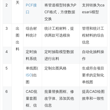
关
2
PCF接
将管道模型转换为P
支持转换为ca
口
CF格式，方便数据
esarii模型
交换
3
出
综合材
统计工程材料，提
管理和统计工
图
料统计
供两款可选模块
程材料的综合
出
信息
料
4
定时抽
定时抽取模型数据
自动化抽料操
料系统
进行出料
作
5
单线图(
定制出图风格
生成符合项目
ISO
)出
要求的定制化
图
单线图
6
CAD批
批量替换图框、修
提高CAD绘图
量套图
改字体、添加其他
效率和一致性
框、信
信息