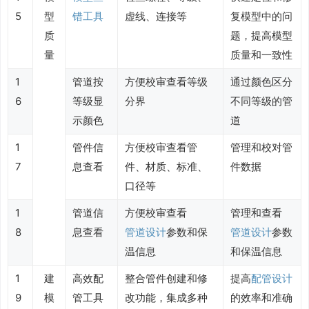
5
型
错工具
虚线、连接等
复模型中的问
质
题，提高模型
量
质量和一致性
1
管道按
方便校审查看等级
通过颜色区分
6
等级显
分界
不同等级的管
示颜色
道
1
管件信
方便校审查看管
管理和校对管
7
息查看
件、材质、标准、
件数据
口径等
1
管道信
方便校审查看
管理和查看
8
息查看
管道设计
参数和保
管道设计
参数
温信息
和保温信息
1
建
高效配
整合管件创建和修
提高
配管设计
9
模
管工具
改功能，集成多种
的效率和准确