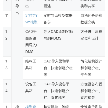
导
出
描述
换和共享
出
11
定时导r
定时导出模型数据
自动化备份和
vm模型
备份
数据交换
1
CAD平
导入CAD绘制的轴
方便进行建模
2
面图轴
网到PDMS
定位和设计
网导入P
DMS
1
结构工
CAD导入梁和平
简化结构设计
3
具箱
台，快速创建护栏
和创建护栏、
等
平台等
1
设备工
CAD导入设备平
方便设备布置
4
具箱
台，快速创建护
和创建护栏、
栏、直爬梯等
直爬梯等
1
模
模型查
检查螺栓、等级、
快速定位和修