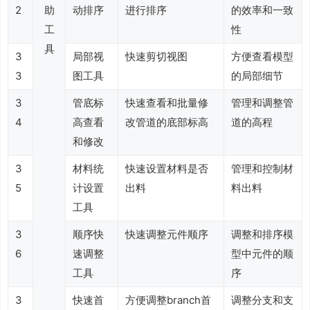
2
助
动排序
进行排序
的效率和一致
工
性
具
3
局部视
快速剪切视图
方便查看模型
3
图工具
的局部细节
3
管底标
快速查看和批量修
管理和调整管
4
高查看
改管道的底部标高
道的高程
和修改
3
材料统
快速设置材料是否
管理和控制材
5
计设置
出料
料出料
工具
3
顺序快
快速调整元件顺序
调整和排序模
6
速调整
型中元件的顺
工具
序
3
快速首
方便调整branch首
调整分支和支