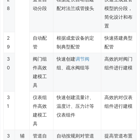
8
动分段
配对法兰或管接头
模型的分段，
简化设计和布
置
2
自动配
根据成套设备的定
快速搭建典型
9
管
制典型配管
配管
3
阀门组
快速创建
调节阀
高效的对阀门
0
件高效
组、疏水阀组等
组件进行建模
建模工
具
3
仪表组
快速创建流量计、
高效的对仪表
1
件高效
温度计、压力计等
组件进行建模
建模工
仪表组件
具
3
辅
管道自
自动按规则对管道
提高管道布置