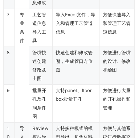
息修改
7
专
工艺管
导入Excel文件，导
方便快速导入
业
道信息
入和管理工艺管道
和管理工艺管
条
导入工
信息
道信息
件
具
8
管嘴快
快速创建和修改管
方便进行管嘴
速创建
嘴，生成管口方位
的设计、修改
修改及
图
和绘图
出图
9
批量开
支持panel、floor、
方便进行大量
孔及孔
box批量开孔
的开孔操作和
洞条件
管理
图
1
导
Review
支持多种模式的模
方便与其他系
0
入
模型导
型导出，包含材料
统进行数据交