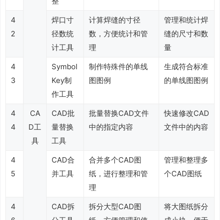
整
4
焊口寸
计算焊缝的寸径
管理和统计焊
2
径数统
数，方便统计和管
缝的尺寸和数
计工具
理
量
4
Symbol
制作特殊件的单线
生成符合标准
3
Key制
图图例
的单线图图例
作工具
4
CA
CAD批
批量替换CAD文件
快速修改CAD
4
D工
量替换
中的指定内容
文件中的内容
具
工具
4
CAD合
合并多个CAD图
管理和整理多
5
并工具
纸，进行整理和管
个CAD图纸
理
4
CAD拆
拆分大型CAD图
将大图纸拆分