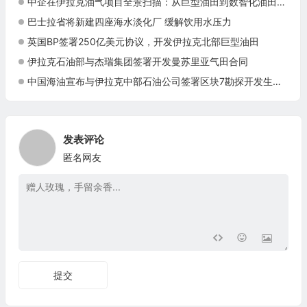
中企在伊拉克油气项目全景扫描：从巨型油田到数智化油田的系统性布局
巴士拉省将新建四座海水淡化厂 缓解饮用水压力
英国BP签署250亿美元协议，开发伊拉克北部巨型油田
伊拉克石油部与杰瑞集团签署开发曼苏里亚气田合同
中国海油宣布与伊拉克中部石油公司签署区块7勘探开发生产合同
发表评论
匿名网友
提交