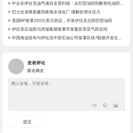
中企在伊拉克油气项目全景扫描：从巨型油田到数智化油田的系统性布局
巴士拉省将新建四座海水淡化厂 缓解饮用水压力
英国BP签署250亿美元协议，开发伊拉克北部巨型油田
伊拉克石油部与杰瑞集团签署开发曼苏里亚气田合同
中国海油宣布与伊拉克中部石油公司签署区块7勘探开发生产合同
发表评论
匿名网友
提交