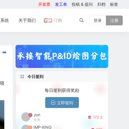
开发票
发工单
投稿 & 提问
归档
标签
库系统
关于我们
订购
登录
注册
今日签到
气领
每日签到获得奖励
立即签到
Jon
1
172.5
今天
IMP-XING
2