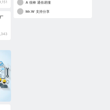
9,151
A
很棒 通俗易懂
Mr.W
支持分享
厂
,343