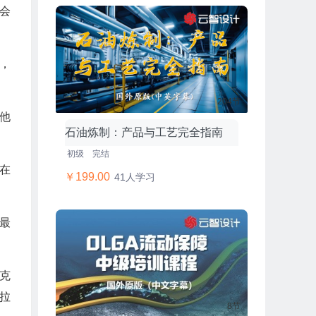
的会
，
204节
他
石油炼制：产品与工艺完全指南
初级
完结
望在
￥199.00
41人学习
最
克
拉
8节