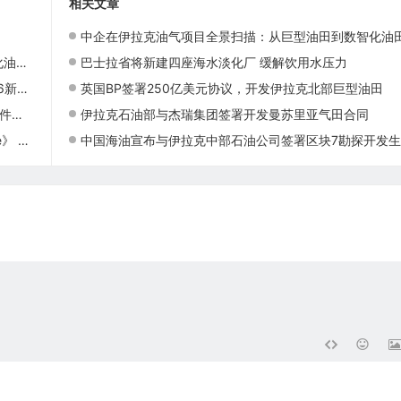
相关文章
中企在伊拉克油气项目全景扫描：从巨型油田到数智化油田的系统性布
布局
巴士拉省将新建四座海水淡化厂 缓解饮用水压力
本发布
英国BP签署250亿美元协议，开发伊拉克北部巨型油田
发布
伊拉克石油部与杰瑞集团签署开发曼苏里亚气田合同
对照版）
中国海油宣布与伊拉克中部石油公司签署区块7勘探开发生产合