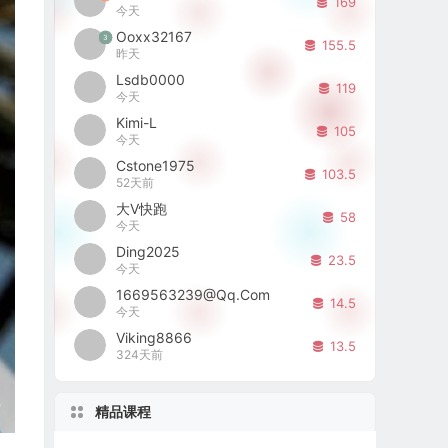
169
今天
Ooxx32167
3
155.5
昨天
Lsdb0000
119
今天
Kimi-L
105
今天
Cstone1975
103.5
52天前
大V快跑
58
今天
Ding2025
23.5
今天
1669563239@qq.com
14.5
今天
Viking8866
13.5
324天前
精品课程