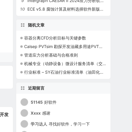
9
Intergraph CAESAR II 2024应力分析软件新版本v14介绍
10
ECE v5.8 腐蚀计算及材料选择软件新版本发布
随机文章
容器分离CFD分析目标与关键参数
Calsep PVTsim 勘探开发油藏多用途PVT物性模拟软件
管道应力分析基础与合格准则
机械专业（动静设备）微设计服务清单（交付成果清单）
行业标准 – SY石油行业标准清单（油田化学剂及材料）
近期留言
51145
好软件
Xxxx
感谢
田开发
学习达人
寻找好软件，学习一下