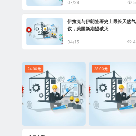
07/29
5
伊拉克与伊朗签署史上最长天然气
议，美国新期望破灭
04/15
4
24.90元
28.00元