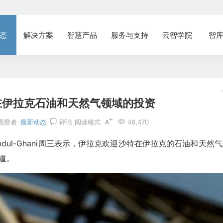
态
解决方案
智慧产品
服务与支持
云智学院
智
在伊拉克石油和天然气领域的投资
观察者
最新动态
评论
阅读模式
46,470
 Abdul-Ghani周三表示，伊拉克欢迎沙特在伊拉克的石油和天然
报道。