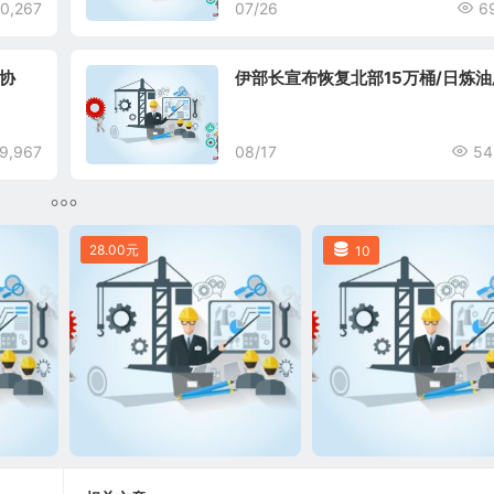
0,267
07/26
6
协
伊部长宣布恢复北部15万桶/日炼油
9,967
08/17
54
28.00元
10