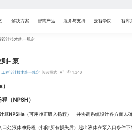
态
解决方案
智慧产品
服务与支持
云智学院
智库
程设计技术统一规定
则- 泵
工程设计技术统一规定
阅读模式
1,346
ps）
入扬程（NPSH）
计算
NPSHa
（可用净正吸入扬程），并协调系统设计各方面以确
泵吸入口处液体净扬程（扣除所有损失后）超出液体在泵入口条件下