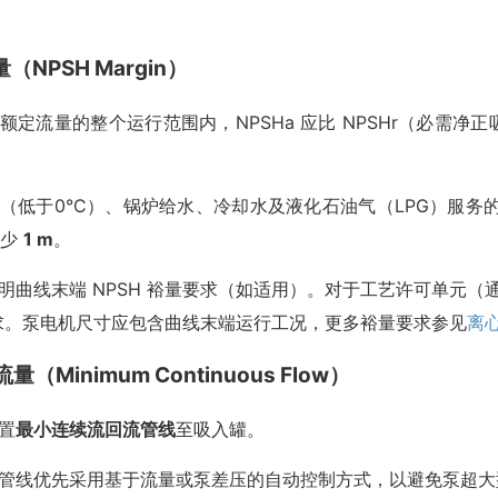
裕量（NPSH Margin）
额定流量的整个运行范围内，NPSHa 应比 NPSHr（必需净
（低于0°C）、锅炉给水、冷却水及液化石油气（LPG）服务的泵，
至少
1 m
。
明曲线末端 NPSH 裕量要求（如适用）。对于工艺许可单元（通常
量要求。泵电机尺寸应包含曲线末端运行工况，更多裕量要求参见
离
流量（Minimum Continuous Flow）
置
最小连续流回流管线
至吸入罐。
管线优先采用基于流量或泵差压的自动控制方式，以避免泵超大