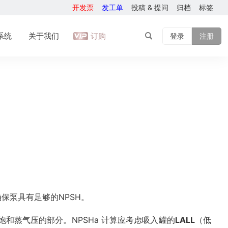
开发票
发工单
投稿 & 提问
归档
标签
系统
关于我们
订购
登录
注册
保泵具有足够的NPSH。
饱和蒸气压的部分。NPSHa 计算应考虑吸入罐的
LALL
（低