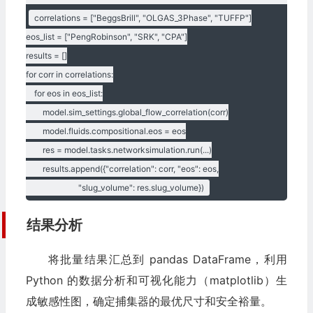
correlations = ["BeggsBrill", "OLGAS_3Phase", "TUFFP"]

eos_list = ["PengRobinson", "SRK", "CPA"]

results = []

for corr in correlations:

    for eos in eos_list:

        model.sim_settings.global_flow_correlation(corr)

        model.fluids.compositional.eos = eos

        res = model.tasks.networksimulation.run(...)

        results.append({"correlation": corr, "eos": eos,

                         "slug_volume": res.slug_volume})
结果分析
将批量结果汇总到 pandas DataFrame，利用
Python 的数据分析和可视化能力（matplotlib）生
成敏感性图，确定捕集器的最优尺寸和安全裕量。