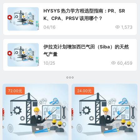
HYSYS 热力学方程选型指南：PR、SR
K、CPA、PRSV 该用哪个？
04/16
1,573
伊拉克计划增加西巴气田（Siba）的天然
气产量
10/25
60,459
72.00元
24.00元