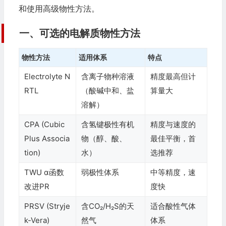
和使用高级物性方法。
一、可选的电解质物性方法
物性方法
适用体系
特点
Electrolyte N
含离子物种溶液
精度最高但计
RTL
（酸碱中和、盐
算量大
溶解）
CPA (Cubic
含氢键极性有机
精度与速度的
Plus Associa
物（醇、酸、
最佳平衡，首
tion)
水）
选推荐
TWU α函数
弱极性体系
中等精度，速
改进PR
度快
PRSV (Stryje
含CO₂/H₂S的天
适合酸性气体
k-Vera)
然气
体系