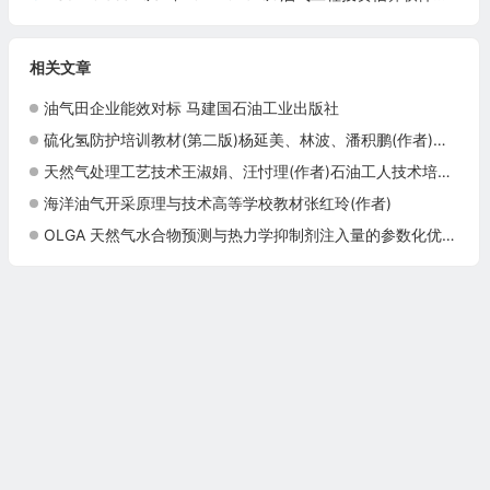
相关文章
油气田企业能效对标 马建国石油工业出版社
硫化氢防护培训教材(第二版)杨延美、林波、潘积鹏(作者)中国石化出版社9787511408433
天然气处理工艺技术王淑娟、汪忖理(作者)石油工人技术培训系列丛书石油工业出版社
海洋油气开采原理与技术高等学校教材张红玲(作者)
OLGA 天然气水合物预测与热力学抑制剂注入量的参数化优化方法