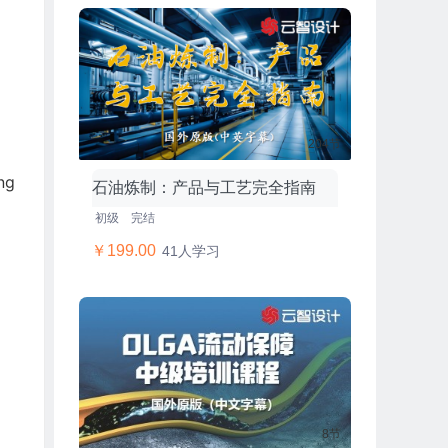
204节
ng
石油炼制：产品与工艺完全指南
初级
完结
￥199.00
41人学习
8节