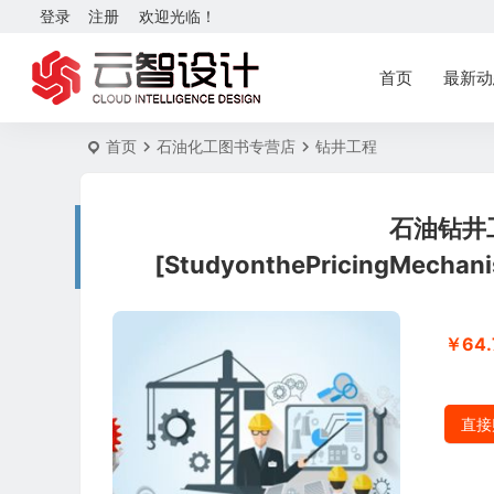
登录
注册
欢迎光临！
首页
最新动
首页
石油化工图书专营店
钻井工程
石油钻井
[StudyonthePricingMechani
￥64.
直接