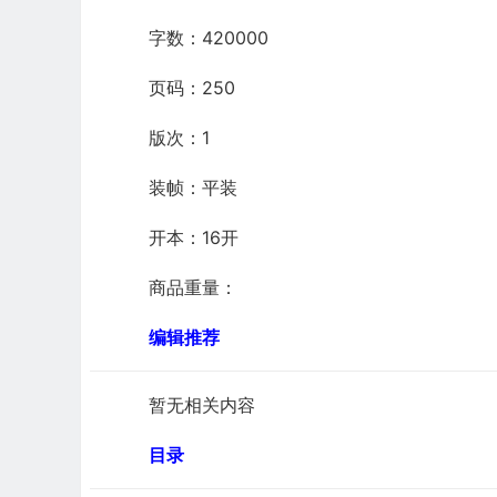
字数：420000
页码：250
版次：1
装帧：平装
开本：16开
商品重量：
编辑推荐
暂无相关内容
目录