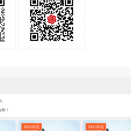
1
合作！
200.00元
342.00元