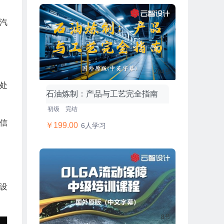
汽
204节
处
石油炼制：产品与工艺完全指南
初级
完结
信
￥199.00
6人学习
设
8节