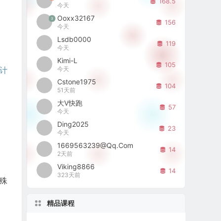
168.5
今天
Ooxx32167
3
156
今天
Lsdb0000
119
今天
Kimi-L
105
今天
计
Cstone1975
104
51天前
大V快跑
57
今天
Ding2025
23
今天
1669563239@qq.com
14
2天前
Viking8866
14
323天前
殊
精品课程