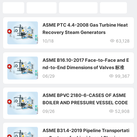
ASME
ASME标准
ASME中文标准
标准翻译
ASME PTC 4.4-2008 Gas Turbine Heat
Recovery Steam Generators
10/18
63,128
ASME B16.10-2017 Face-to-Face and E
nd-to-End Dimensions of Valves 标准
06/29
99,367
ASME BPVC 2180-6-CASES OF ASME
BOILER AND PRESSURE VESSEL CODE
09/26
52,908
ASME B31.4-2019 Pipeline Transportati