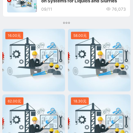
on Systems for Liquids and Slurries
09/11
76,073
16.00元
58.00元
62.00元
18.30元