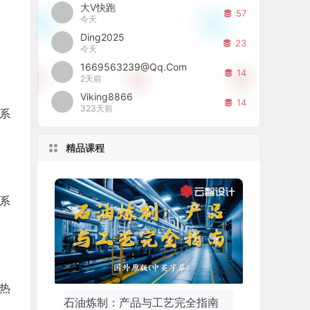
大V快跑
57
今天
Ding2025
23
今天
1669563239@qq.com
14
2天前
Viking8866
14
323天前
系
精品课程
系
204节
热
石油炼制：产品与工艺完全指南