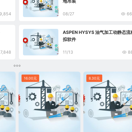
地吊装
9,854
08/27
66
ASPEN HYSYS 油气加工动静态
拟软件
97,848
11/13
8
16.00元
8.30元