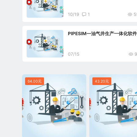
10/19
1
5
PIPESIM—油气井生产一体化软件
07/15
64.00元
43.20元