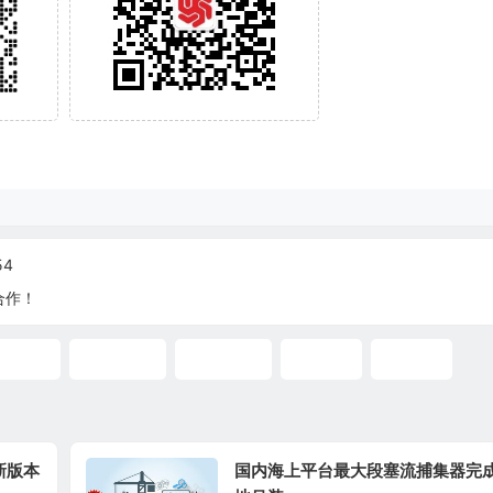
54
合作！
结垢
超压保护
动态模拟
多相流
段塞流
1新版本
国内海上平台最大段塞流捕集器完