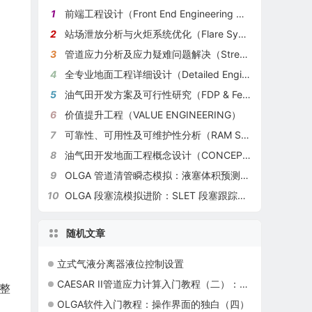
1
前端工程设计（Front End Engineering Design 简称FEED）
2
站场泄放分析与火炬系统优化（Flare System Evaluation）
3
管道应力分析及应力疑难问题解决（Stress Analysis）
4
全专业地面工程详细设计（Detailed Engineering）
5
油气田开发方案及可行性研究（FDP & Feasibility Study）
6
价值提升工程（VALUE ENGINEERING）
7
可靠性、可用性及可维护性分析（RAM Study）
8
油气田开发地面工程概念设计（CONCEPTUAL DESIGN）
9
OLGA 管道清管瞬态模拟：液塞体积预测与接收器尺寸设计
10
OLGA 段塞流模拟进阶：SLET 段塞跟踪模型的工程化配置与海上油田实战
随机文章
立式气液分离器液位控制设置
CAESAR II管道应力计算入门教程（二）：基础操作（三通、大小头、波纹管）
整
OLGA软件入门教程：操作界面的独白（四）