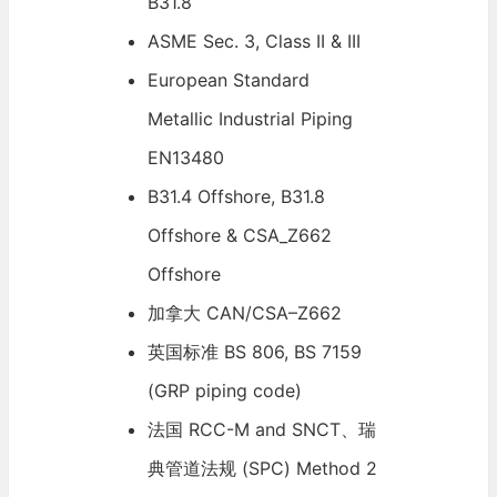
B31.8
ASME Sec. 3, Class II & III
European Standard
Metallic Industrial Piping
EN13480
B31.4 Offshore, B31.8
Offshore & CSA_Z662
Offshore
加拿大 CAN/CSA–Z662
英国标准 BS 806, BS 7159
(GRP piping code)
法国 RCC-M and SNCT、瑞
典管道法规 (SPC) Method 2