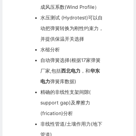
成风压系数(Wind Profile）
水压测试 (Hydrotest)可以自
动把弹簧转换为刚性约束力，
并提供保温开关选择
水槌分析
自动弹簧选择(根据17家弹簧
厂家,包括
西北电力
，和
华东
电力
弹簧库数据)
精确的非线性支架间隙(
support gap)及摩擦力
(frication)分析
非线性管道/土壤作用力(地下
管道)