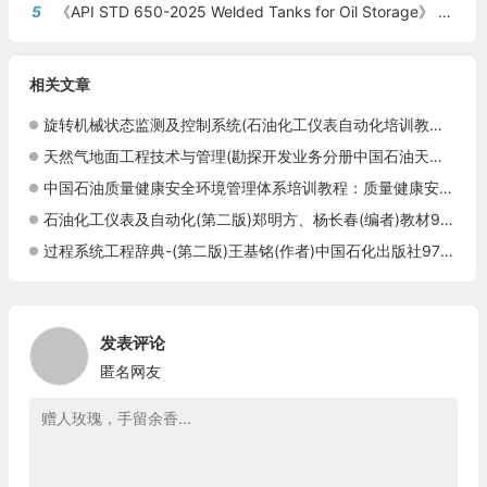
5
《API STD 650-2025 Welded Tanks for Oil Storage》 《钢制焊接储油罐》（中英文对照版）
相关文章
旋转机械状态监测及控制系统(石油化工仪表自动化培训教材)9787511400543中国石化出版社
天然气地面工程技术与管理(勘探开发业务分册中国石油天然气集团公司统编培训教材)
中国石油质量健康安全环境管理体系培训教程：质量健康安全环境管理体系实践与案例王光军石油工业出版社9
石油化工仪表及自动化(第二版)郑明方、杨长春(编者)教材9787511428004中国石化出版社
过程系统工程辞典-(第二版)王基铭(作者)中国石化出版社9787511411730
发表评论
匿名网友