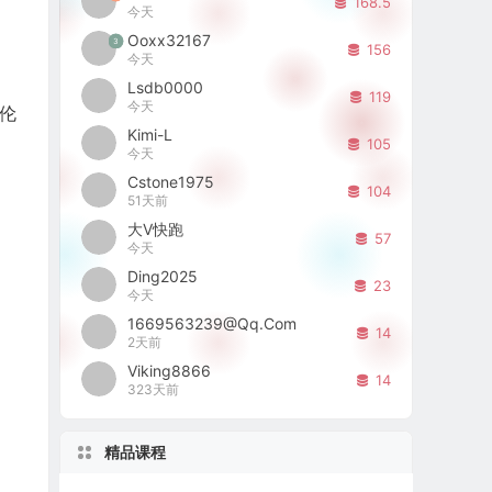
168.5
今天
Ooxx32167
3
156
今天
Lsdb0000
119
今天
伦
Kimi-L
105
今天
Cstone1975
104
51天前
大V快跑
57
今天
Ding2025
23
今天
1669563239@qq.com
14
2天前
Viking8866
14
323天前
精品课程