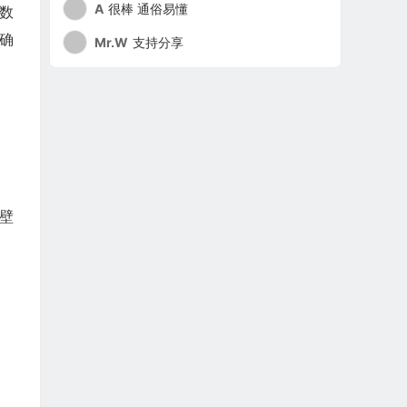
A
很棒 通俗易懂
场数
合确
Mr.W
支持分享
壁