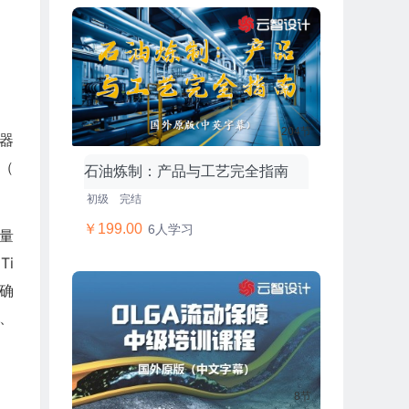
204节
测器
（
石油炼制：产品与工艺完全指南
初级
完结
￥199.00
6人学习
量
Ti
值确
、
8节