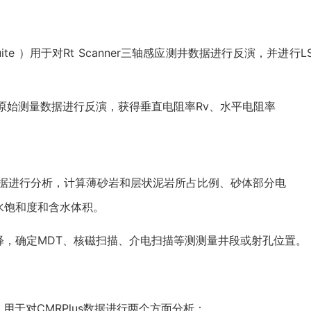
Suite ）用于对Rt Scanner三轴感应测井数据进行反演，并进行L
anner原始测量数据进行反演，获得垂直电阻率Rv、水平电阻率
数据进行分析，计算薄砂岩和层状泥岩所占比例、砂体部分电
水饱和度和含水体积。
释，确定MDT、核磁扫描、介电扫描等测测量井段或射孔位置。
）用于对CMRPlus数据进行两个方面分析：