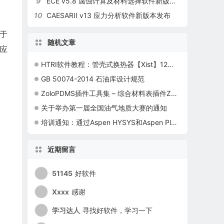
9
ECE v5.8 腐蚀计算及材料选择软件新版本发布
10
CAESARII v13 应力分析软件新版本发布
用于
随机文章
及应
HTRI软件教程：管壳式换热器【Xist】12防冲设施的设置
GB 50074-2014 石油库设计规范
ZoloPDMS插件工具集 – 综合材料表插件ZoloMTO
关于举办第一届全国油气地质大赛的通知
培训通知：通过Aspen HYSYS和Aspen Plus V9中的塔分析优化塔性能
近期留言
51145
好软件
Xxxx
感谢
学习达人
寻找好软件，学习一下