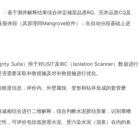
isor）：基于测井解释结果综合评定储层品质RQ、完井品质CQ及
裂井段（其原理同Mangrove软件）；在自动分段基础上进
y Suite）用于对USIT及IBC（Isolation Scanner）数据进
是否需要采取补救措施及对补救措施进行优化。
粗糙度信息，评价内、外壁腐蚀、变形和钻井造成的套管磨
衰减相结合进行二维解释，综合判断水泥胶结质量，识别窜槽
定性，可评价包括低密度水泥、受污染水泥（混浆）在内的各