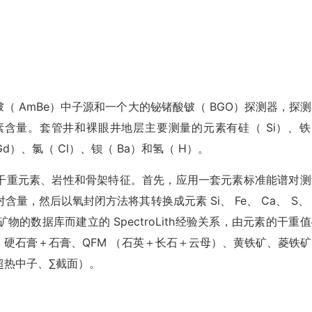
（ AmBe）中子源和一个大的铋锗酸铍（ BGO）探测器，探
含量。套管井和裸眼井地层主要测量的元素有硅（ Si）、铁
Gd）、氯（ Cl）、钡（ Ba）和氢（ H）。
得干重元素、岩性和骨架特征。首先，应用一套元素标准能谱对测
，然后以氧封闭方法将其转换成元素 Si、 Fe、 Ca、 S、 
物的数据库而建立的 SpectroLith经验关系，由元素的干重
硬石膏＋石膏、QFM （石英＋长石＋云母）、黄铁矿、菱铁矿
超热中子、∑截面）。