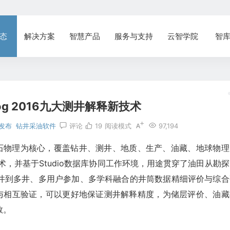
态
解决方案
智慧产品
服务与支持
云智学院
智
og 2016九大测井解释新技术
发布
钻井采油软件
评论
19
阅读模式
97,194
的岩石物理为核心，覆盖钻井、测井、地质、生产、油藏、地球物理
，并基于Studio数据库协同工作环境，用途贯穿了油田从勘探
井到多井、多用户参加、多学科融合的井筒数据精细评价与综合
分析与相互验证，可以更好地保证测井解释精度，为储层评价、油藏
数。