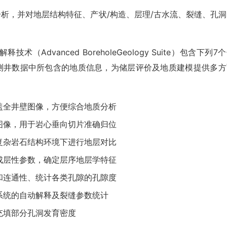
面分析，并对地层结构特征、产状/构造、层理/古水流、裂缝、孔
术（Advanced BoreholeGeology Suite）包含下列7
像测井数据中所包含的地质信息，为储层评价及地质建模提供多方
盖全井壁图像，方便综合地质分析
图像，用于岩心垂向切片准确归位
复杂岩石结构环境下进行地层对比
成层性参数，确定层序地层学特征
和连通性、统计各类孔隙的孔隙度
系统的自动解释及裂缝参数统计
充填部分孔洞发育密度