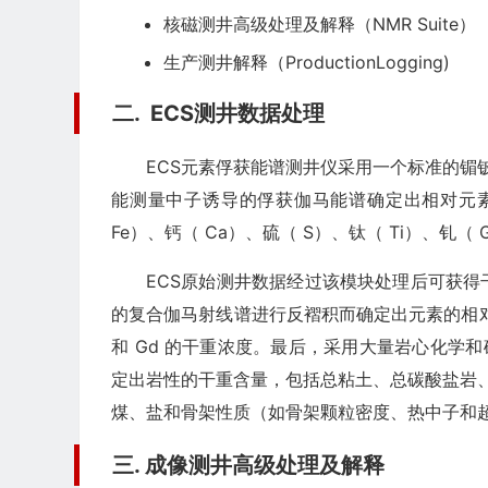
核磁测井高级处理及解释（NMR Suite）
生产测井解释（ProductionLogging)
二. ECS
测井数据处理
ECS元素俘获能谱测井仪采用一个标准的镅铍
能测量中子诱导的俘获伽马能谱确定出相对元素
Fe）、钙（ Ca）、硫（ S）、钛（ Ti）、钆（ 
ECS原始测井数据经过该模块处理后可获
的复合伽马射线谱进行反褶积而确定出元素的相对含量
和 Gd 的干重浓度。最后，采用大量岩心化学和矿
定出岩性的干重含量，包括总粘土、总碳酸盐岩、
煤、盐和骨架性质（如骨架颗粒密度、热中子和
三. 成像测井高级处理及解释