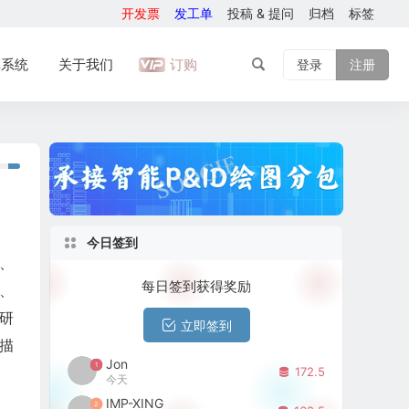
开发票
发工单
投稿 & 提问
归档
标签
库系统
关于我们
订购
登录
注册
今日签到
、
每日签到获得奖励
、
研
立即签到
描
Jon
1
172.5
今天
IMP-XING
2