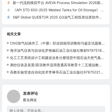
3
新一代流程模拟平台 AVEVA Process Simulation 2026新版本发布
4
《API STD 650-2025 Welded Tanks for Oil Storage》 《钢制焊接储油罐》（中英文对照版）
5
S&P Global QUE$TOR 2025 Q3油气工程投资估算软件新版本发布
相关文章
CNG加气站操作工（中册）职业技能培训教程与鉴定试题集9787502152895
海洋油气仪表与自动化罗艳编石油工业出版社教材9787518309429
化工工艺系统设计工程建设业务分册现货中国石油天然气集团公司统编培训教材
测控仪表及装置(双语教学适用普通高等教育十二五规划教材)许秀(编者)9787511418142
高教长输管道自动化技术李琳等石油工业出版社9787502152345
发表评论
匿名网友