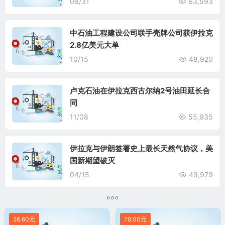
08/31
63,593
中石油工程建设公司联手壳牌公司获伊拉克
2.8亿美元大单
10/15
48,920
卢克石油在伊拉克西古尔纳2号油田延长合
同
11/08
55,935
伊拉克与伊朗签署史上最长天然气协议，美
国新期望破灭
04/15
49,979
26.60元
78.00元