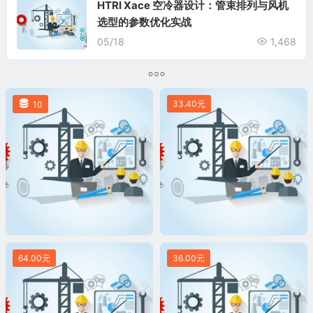
HTRI Xace 空冷器设计：管束排列与风机
选型的参数优化实战
05/18
1,468
33.40元
10
64.00元
36.00元