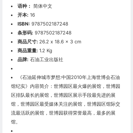
语种：
简体中文
开本:
16
ISBN:
9787502187248
条形码:
9787502187248
商品尺寸:
26.2 x 18.6 x 3 cm
商品重量:
1.2 Kg
品牌:
石油工业出版社
《石油延伸城市梦想:中国2010年上海世博会石油
馆纪实》内容简介：世博园区最火爆的展馆，世博园
区排队最长的展馆，世博园区展示手段最先进的展
馆，世博园区最受媒体关注的展馆，世博园区馆际交
流最活跃的展馆，世博园获得荣誉最高，最多的展
馆。