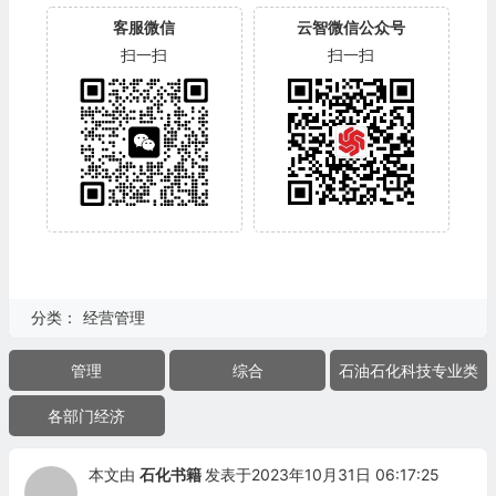
客服微信
云智微信公众号
扫一扫
扫一扫
分类：
经营管理
管理
综合
石油石化科技专业类
各部门经济
本文由
石化书籍
发表于2023年10月31日 06:17:25