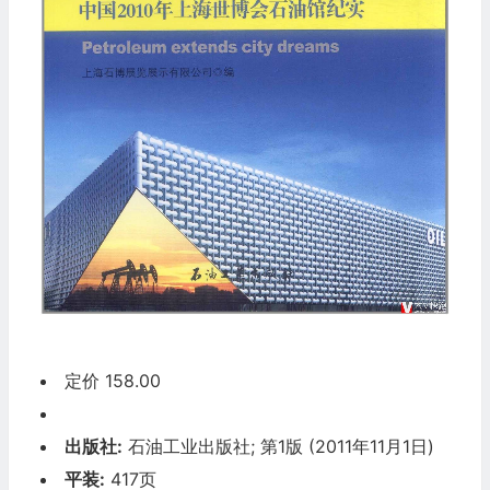
定价 158.00
出版社:
石油工业出版社; 第1版 (2011年11月1日)
平装:
417页