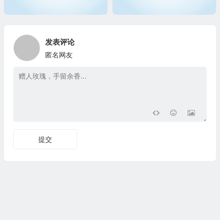
发表评论
匿名网友
提交