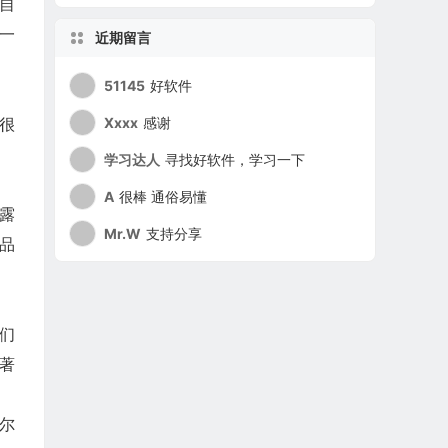
自
一
近期留言
。
51145
好软件
很
Xxxx
感谢
学习达人
寻找好软件，学习一下
A
很棒 通俗易懂
露
Mr.W
支持分享
品
们
著
西尔