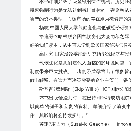
本书详细介绍了碳金融的操作机制。历史经验
愿或强制行为是无法达到减排目标的。碳金融从
新型的资本类型，而碳市场的存在则为碳资产的
杨志 中国人民大学气候变化与低碳经济研究
恰逢哥本哈根联合国气候变化大会闭幕之际，
好的知识读本，从中可以学到欧美国家解决气候
高世宪 国家发改委能源研究所能源经济与发
气候变化是我们这代人面临的的环境问题，它
制度带来巨大挑战。二者的矛盾孕育出了很多旨
做出解释。有这方面决策需要的企业主管们，很
斯基普?威利斯（Skip Willis） ICF国际
本书出版恰逢其时。拉巴特和怀特成功地讲述
以简单的例子和宝贵的资料。详细介绍了演变
作，其影响将会持续多年。”
苏珊?麦吉奇（SusaMc Geachie），In