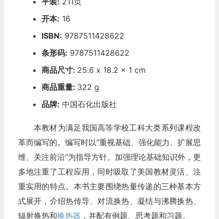
平装:
211页
开本:
16
ISBN:
9787511428622
条形码:
9787511428622
商品尺寸:
25.6 x 18.2 x 1 cm
商品重量:
322 g
品牌:
中国石化出版社
本教材为满足我国高等学校工科大类系列课程改
革而编写的。编写时以“重视基础、强化能力、扩展思
维、关注前沿”为指导方针。加强理论基础知识外，更
多地注重了工程应用，同时吸取了美国教材灵活、注
重实用的特点。本书主要围绕热量传递的三种基本方
式展开，介绍热传导、对流换热、凝结与沸腾换热、
辐射换热和
换热器
，并配有例题、思考题和习题。