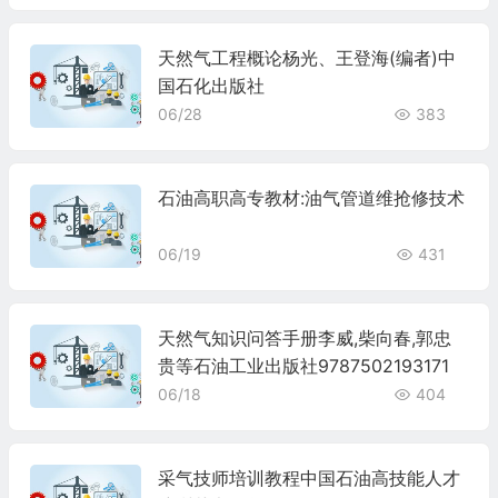
天然气工程概论杨光、王登海(编者)中
国石化出版社
06/28
383
石油高职高专教材:油气管道维抢修技术
06/19
431
天然气知识问答手册李威,柴向春,郭忠
贵等石油工业出版社9787502193171
06/18
404
采气技师培训教程中国石油高技能人才