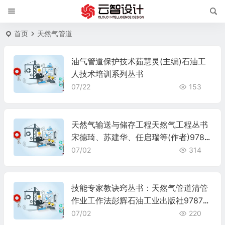
首页
天然气管道
油气管道保护技术茹慧灵(主编)石油工
人技术培训系列丛书
07/22
153
天然气输送与储存工程天然气工程丛书
宋德琦、苏建华、任启瑞等(作者)9787
502149239
07/02
314
技能专家教诀窍丛书：天然气管道清管
作业工作法彭辉石油工业出版社97875
02168599
07/02
220