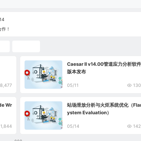
14
合作！
标准
标准下载
Caesar II v14.00管道应力分析软
版本发布
8,477
05/11
130
de Wr
站场泄放分析与火炬系统优化（Flar
ystem Evaluation）
51,844
05/14
142