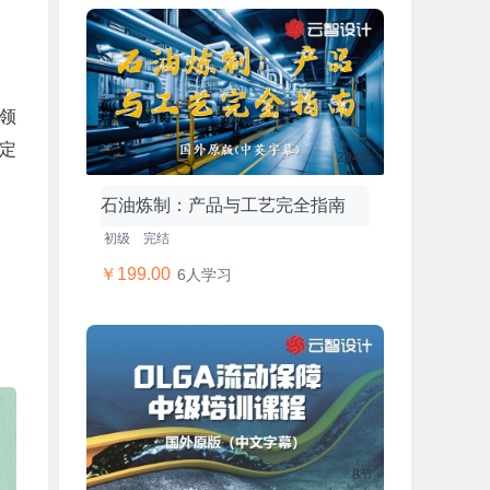
等领
定
204节
石油炼制：产品与工艺完全指南
初级
完结
￥199.00
6人学习
8节