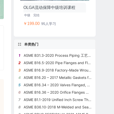
OLGA流动保障中级培训课程
中级
完结
￥199.00
95人学习
本类热门
1
ASME B31.3-2020 Process Piping 工艺管道标准
2
ASME B16.5-2020 Pipe Flanges and Flanged Fittings NPS 0.5 Through NPS 24 Metric_Inch Standard
3
ASME B16.9-2018 Factory-Made Wrought Buttwelding Fittings标准
4
ASME B16.20 – 2017 Metallic Gaskets for Pipe Flanges标准
5
ASME B16.34 – 2020 Valves Flanged, Threaded, and Welding End
6
ASME B16.36 – 2020 Orifice Flanges 标准
7
ASME B1.1-2019 Unified Inch Screw Threads (UN and UNR Thread Form) 规范
8
ASME B36.10-2018 M-Welded and Seamless Wrought Steel Pipe