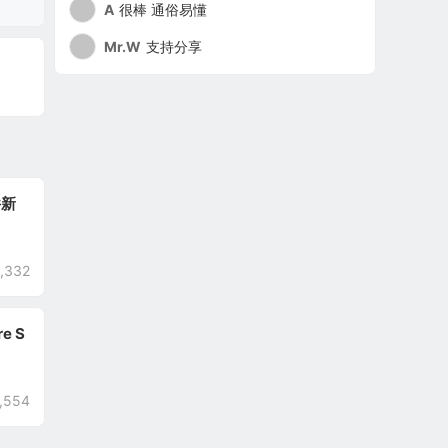
A
很棒 通俗易懂
Mr.W
支持分享
件新
,332
e S
,554