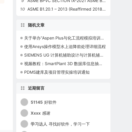
9
ASME BPVC SECTION IX-2021 ASME Boiler and Pressure Vessel Code
10
ASME B1.20.1 – 2013 (Reaffirmed 2018) Pipe Threads, General Purpose (Inch)标准
随机文章
关于举办“Aspen Plus与化工流程模拟培训班（初/中、高级）”的通知
使用Ansys操作模型水上迫降前处理详细流程
SIEMENS UG 计算机辅助设计与计算机辅助制造CAD/CAM软件
视频教程：SmartPlant 3D 数据库信息抽取、标签化、COM查询以及SQL和SPL查询的技巧
PDMS建库及项目管理实操培训通知
近期留言
51145
好软件
Xxxx
感谢
学习达人
寻找好软件，学习一下